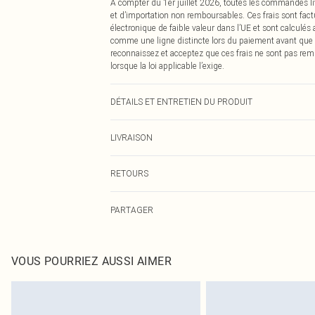
À compter du 1er juillet 2026, toutes les commandes li
et d’importation non remboursables. Ces frais sont fact
électronique de faible valeur dans l’UE et sont calculés
comme une ligne distincte lors du paiement avant que
reconnaissez et acceptez que ces frais ne sont pas rem
lorsque la loi applicable l’exige.
DÉTAILS ET ENTRETIEN DU PRODUIT
95% Coton, 5% Élasthanne Veuillez noter : en raison du t
LIVRAISON
Livraison standard France
RETOURS
Jusqu'à 7 jours ouvrables
Un problème survient ? Vous disposez de 21 jours à com
Livraison express France
PARTAGER
Veuillez noter que nous ne pouvons pas rembourser les 
Jusqu'à 2-3 jours ouvrables
pour adultes, les maillots de bain ou la lingerie si l
Livraison en Point Relais
Les chaussures et/ou vêtements doivent être non portés,
Jusqu'à 7 jours ouvrables
également être essayées en intérieur. Les articles pour l
VOUS POURRIEZ AUSSI AIMER
oreillers, doivent être inutilisés et dans leur emballage 
Cliquez
ici
pour consulter l'intégralité de notre politique