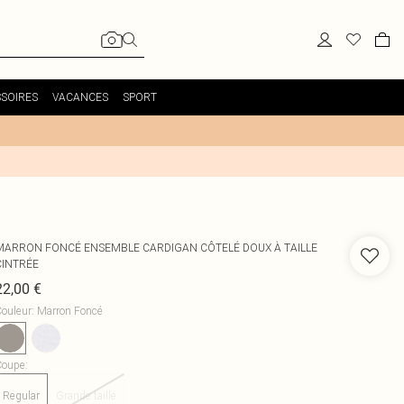
SOIRES
VACANCES
SPORT
MARRON FONCÉ ENSEMBLE CARDIGAN CÔTELÉ DOUX À TAILLE
CINTRÉE
22,00 €
ouleur
:
Marron Foncé
Coupe
:
Regular
Grande taille