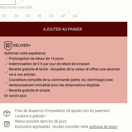
électionner une taille
:
32
34
36
38
40
42
44
AJOUTER AU PANIER
Sublimez votre expérience
Prolongation de retour de 14 jours
Indemnisation de 5 € par jour de retard de livraison
Revente gratuite et facile - récupérez de la valeur et offrez une seconde
vie à vos articles.
Couverture complète de la commande (perte, vol, dommage) avec
remboursement immédiat pour les réclamations éligibles
Revente gratuite et simple
En savoir plus
Frais de douane et d’importation UE ajoutés lors du paiement.
Livraison à gratuite !
Retour possible dans les 28 jours
Exclusions applicables.
Veuillez consulter notre
politique de retour