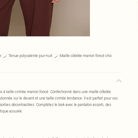
e
Tenue polyvalente jour-nuit
Maille côtelée marron foncé chic
ux à taille cintrée marron foncé. Confectionné dans une maille côtelée
onnée sur le devant et une taille cintrée tendance. Il est parfait pour vos
sorties décontractées. Complétez le look avec le pantalon assorti, des
tique assurée.