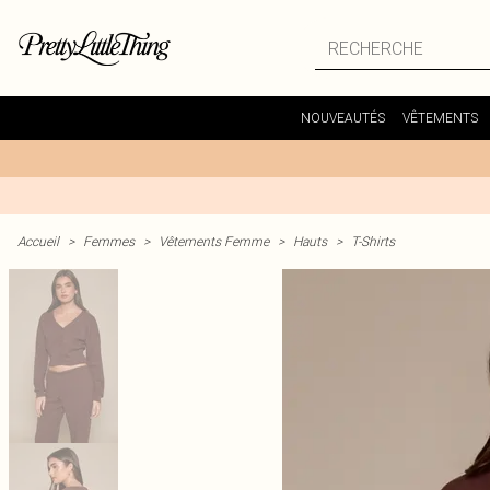
NOUVEAUTÉS
VÊTEMENTS
Accueil
>
Femmes
>
Vêtements Femme
>
Hauts
>
T-Shirts