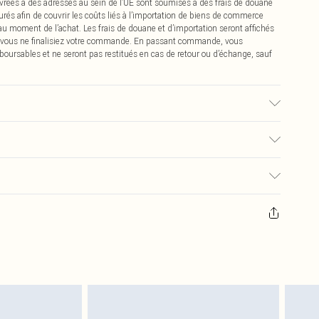
vrées à des adresses au sein de l’UE sont soumises à des frais de douane
urés afin de couvrir les coûts liés à l’importation de biens de commerce
 au moment de l’achat. Les frais de douane et d’importation seront affichés
 vous ne finalisiez votre commande. En passant commande, vous
boursables et ne seront pas restitués en cas de retour ou d’échange, sauf
issu utilisé, la couleur peut déteindre.
0
pter de la réception pour nous retourner un article.
€7.99
masques tendance, les cosmétiques, les bijoux pour piercings, les jouets
'opercule d'hygiène est endommagé ou endommagé.
€2.99
 non lavés et porter leurs étiquettes d'origine. Les chaussures doivent
a maison, y compris le linge de lit, les matelas, les surmatelas et les
d'origine non ouvert. Ceci n'affecte pas vos droits statutaires.
 de retour.