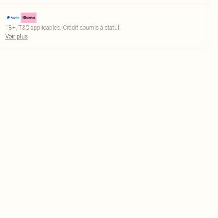
18+, T&C applicables. Crédit soumis à statut
Voir plus