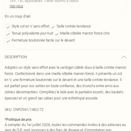
18+, T&C applicables. Crédit soumis à statut
Voir plus
En un coup d’œil
Style col en V sans effort
Taille cintrée tendance
Tenue polyvalente jour-nuit
Maille côtelée marron foncé chic
Fermeture boutonnée facile sur le devant
DESCRIPTION
Adoptez un style sans effort avec le cardigan côtelé doux à taille cintrée marron
foncé. Confectionné dans une maille côtelée marron foncé, il présente un col
en V, une fermeture boutonnée sur le devant et une taille cintrée tendance. Il
est parfait pour vos sorties en toute confiance, des brunchs entre amis aux
sorties décontractées. Complétez le look avec le pantalon assorti, des baskets
épaisses et un grand sac cabas pour une esthétique assurée.
SKU:
CNP2561/1482/72
*
Politique de prix
À compter du 1er juillet 2026, toutes les commandes livrées à des adresses au
sein de l’UE sont soumises à des frais de douane et d’importation non