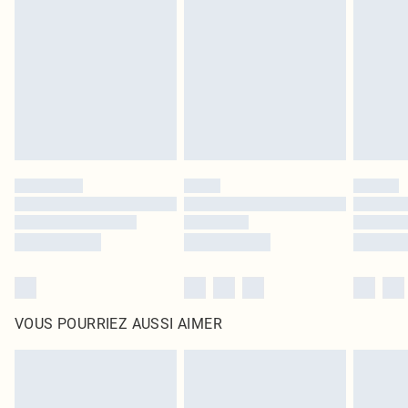
intérieur. Les articles pour la maison, y compris le linge de lit, les matelas, les
surmatelas et les oreillers, doivent être inutilisés et dans leur emballage
d'origine non ouvert. Ceci n'affecte pas vos droits statutaires.
Cliquez
ici
pour consulter l'intégralité de notre politique de retour.
VOUS POURRIEZ AUSSI AIMER