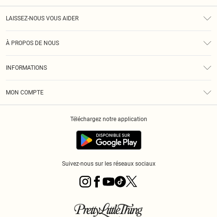
LAISSEZ-NOUS VOUS AIDER
Assistance
À PROPOS DE NOUS
Retours
À Notre Sujet
Guide Des Tailles
INFORMATIONS
PLT Réduction pour les étudiants
Livraison
Conditions Générales
Diversité
Royalty
MON COMPTE
Politique De Confidentialité
Klarna
Cookies
Informations Sur L’App PLT
Réduction étudiant - Student Beans
Téléchargez notre application
Historique
Suivez-nous sur les réseaux sociaux