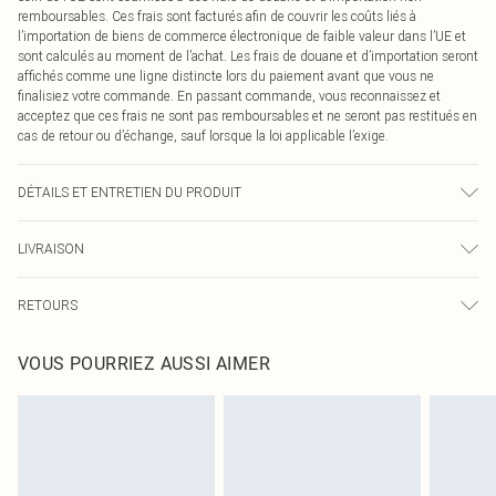
remboursables. Ces frais sont facturés afin de couvrir les coûts liés à
l’importation de biens de commerce électronique de faible valeur dans l’UE et
sont calculés au moment de l’achat. Les frais de douane et d’importation seront
affichés comme une ligne distincte lors du paiement avant que vous ne
finalisiez votre commande. En passant commande, vous reconnaissez et
acceptez que ces frais ne sont pas remboursables et ne seront pas restitués en
cas de retour ou d’échange, sauf lorsque la loi applicable l’exige.
DÉTAILS ET ENTRETIEN DU PRODUIT
95% Coton, 5% Élasthanne Veuillez noter : en raison du tissu utilisé, la couleur
LIVRAISON
peut déteindre.
Livraison standard France
€2.99
RETOURS
Jusqu'à 7 jours ouvrables
Un problème survient ? Vous disposez de 21 jours à compter de la réception
Livraison express France
€9.99
VOUS POURRIEZ AUSSI AIMER
pour nous retourner un article.
Jusqu'à 2-3 jours ouvrables
Veuillez noter que nous ne pouvons pas rembourser les masques tendance, les
Livraison en Point Relais
€2.99
cosmétiques, les bijoux pour piercings, les jouets pour adultes, les maillots de
Jusqu'à 7 jours ouvrables
bain ou la lingerie si l'opercule d'hygiène est endommagé ou endommagé.
Les chaussures et/ou vêtements doivent être non portés, non lavés et porter
leurs étiquettes d'origine. Les chaussures doivent également être essayées en