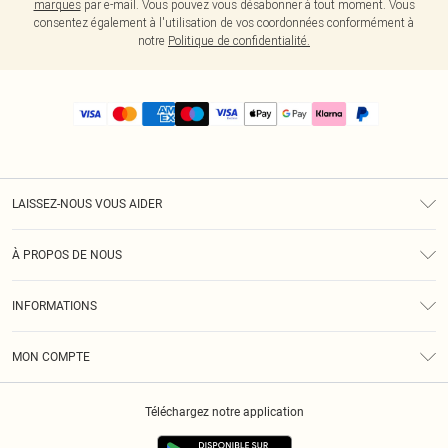
marques
par e-mail. Vous pouvez vous désabonner à tout moment. Vous
consentez également à l'utilisation de vos coordonnées conformément à
notre
Politique de confidentialité.
LAISSEZ-NOUS VOUS AIDER
Assistance
À PROPOS DE NOUS
Retours
À Notre Sujet
Guide Des Tailles
INFORMATIONS
PLT Réduction pour les étudiants
Livraison
Conditions Générales
Diversité
Royalty
MON COMPTE
Politique De Confidentialité
Klarna
Cookies
Informations Sur L’App PLT
Réduction étudiant - Student Beans
Téléchargez notre application
Historique