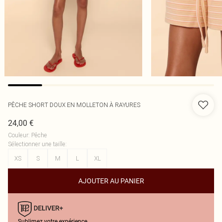
PÊCHE SHORT DOUX EN MOLLETON À RAYURES
24,00 €
Couleur
:
Pêche
Sélectionner une taille
:
XS
S
M
L
XL
AJOUTER AU PANIER
Sublimez votre expérience