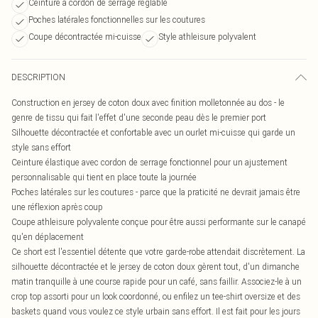
Ceinture à cordon de serrage réglable
Poches latérales fonctionnelles sur les coutures
Coupe décontractée mi-cuisse
Style athleisure polyvalent
DESCRIPTION
Construction en jersey de coton doux avec finition molletonnée au dos - le
genre de tissu qui fait l'effet d'une seconde peau dès le premier port
Silhouette décontractée et confortable avec un ourlet mi-cuisse qui garde un
style sans effort
Ceinture élastique avec cordon de serrage fonctionnel pour un ajustement
personnalisable qui tient en place toute la journée
Poches latérales sur les coutures - parce que la praticité ne devrait jamais être
une réflexion après coup
Coupe athleisure polyvalente conçue pour être aussi performante sur le canapé
qu'en déplacement
Ce short est l'essentiel détente que votre garde-robe attendait discrètement. La
silhouette décontractée et le jersey de coton doux gèrent tout, d'un dimanche
matin tranquille à une course rapide pour un café, sans faillir. Associez-le à un
crop top assorti pour un look coordonné, ou enfilez un tee-shirt oversize et des
baskets quand vous voulez ce style urbain sans effort. Il est fait pour les jours