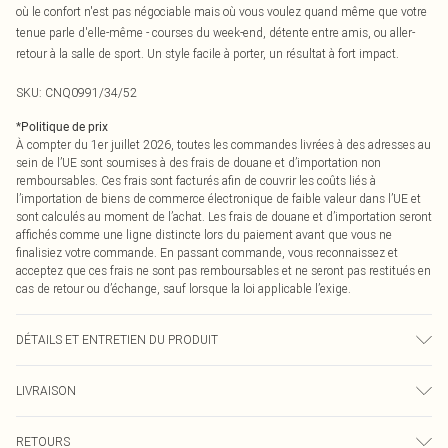
où le confort n'est pas négociable mais où vous voulez quand même que votre
tenue parle d'elle-même - courses du week-end, détente entre amis, ou aller-
retour à la salle de sport. Un style facile à porter, un résultat à fort impact.
SKU:
CNQ0991/34/52
*
Politique de prix
À compter du 1er juillet 2026, toutes les commandes livrées à des adresses au
sein de l’UE sont soumises à des frais de douane et d’importation non
remboursables. Ces frais sont facturés afin de couvrir les coûts liés à
l’importation de biens de commerce électronique de faible valeur dans l’UE et
sont calculés au moment de l’achat. Les frais de douane et d’importation seront
affichés comme une ligne distincte lors du paiement avant que vous ne
finalisiez votre commande. En passant commande, vous reconnaissez et
acceptez que ces frais ne sont pas remboursables et ne seront pas restitués en
cas de retour ou d’échange, sauf lorsque la loi applicable l’exige.
DÉTAILS ET ENTRETIEN DU PRODUIT
60% Coton, 40% Polyester Veuillez noter : en raison du tissu utilisé, la couleur
LIVRAISON
peut déteindre.
Livraison standard France
€2.99
RETOURS