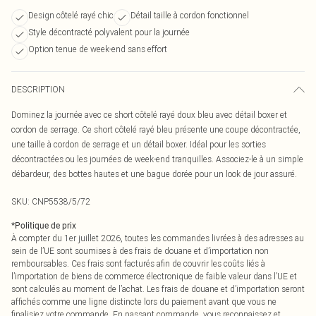
Design côtelé rayé chic
Détail taille à cordon fonctionnel
Style décontracté polyvalent pour la journée
Option tenue de week-end sans effort
DESCRIPTION
Dominez la journée avec ce short côtelé rayé doux bleu avec détail boxer et
cordon de serrage. Ce short côtelé rayé bleu présente une coupe décontractée,
une taille à cordon de serrage et un détail boxer. Idéal pour les sorties
décontractées ou les journées de week-end tranquilles. Associez-le à un simple
débardeur, des bottes hautes et une bague dorée pour un look de jour assuré.
SKU:
CNP5538/5/72
*
Politique de prix
À compter du 1er juillet 2026, toutes les commandes livrées à des adresses au
sein de l’UE sont soumises à des frais de douane et d’importation non
remboursables. Ces frais sont facturés afin de couvrir les coûts liés à
l’importation de biens de commerce électronique de faible valeur dans l’UE et
sont calculés au moment de l’achat. Les frais de douane et d’importation seront
affichés comme une ligne distincte lors du paiement avant que vous ne
finalisiez votre commande. En passant commande, vous reconnaissez et