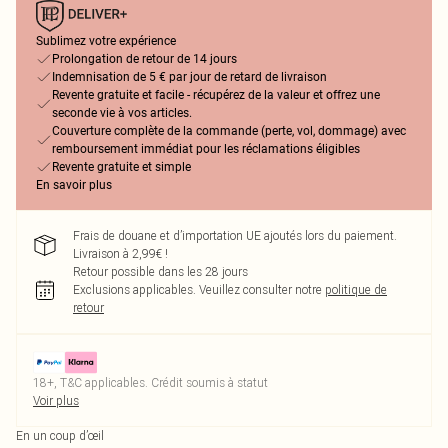
Sublimez votre expérience
Prolongation de retour de 14 jours
Indemnisation de 5 € par jour de retard de livraison
Revente gratuite et facile - récupérez de la valeur et offrez une
seconde vie à vos articles.
Couverture complète de la commande (perte, vol, dommage) avec
remboursement immédiat pour les réclamations éligibles
Revente gratuite et simple
En savoir plus
Frais de douane et d’importation UE ajoutés lors du paiement.
Livraison à 2,99€ !
Retour possible dans les 28 jours
Exclusions applicables.
Veuillez consulter notre
politique de
retour
18+, T&C applicables. Crédit soumis à statut
Voir plus
En un coup d’œil