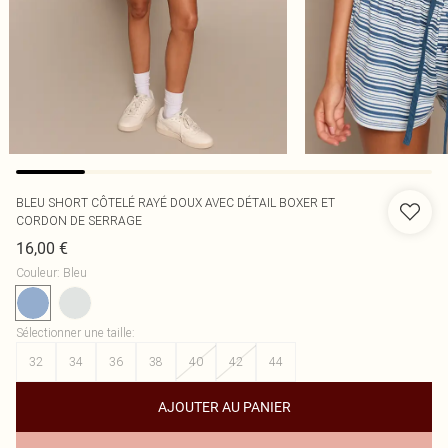
BLEU SHORT CÔTELÉ RAYÉ DOUX AVEC DÉTAIL BOXER ET
CORDON DE SERRAGE
16,00 €
Couleur
:
Bleu
Sélectionner une taille
:
32
34
36
38
40
42
44
AJOUTER AU PANIER