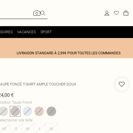
SOIRES
VACANCES
SPORT
LIVRAISON STANDARD À 2,99€ POUR TOUTES LES COMMANDES
TAUPE FONCÉ T-SHIRT AMPLE TOUCHER DOUX
24,00 €
ouleur
:
Taupe Foncé
électionner une taille
:
XS
S
M
L
XL