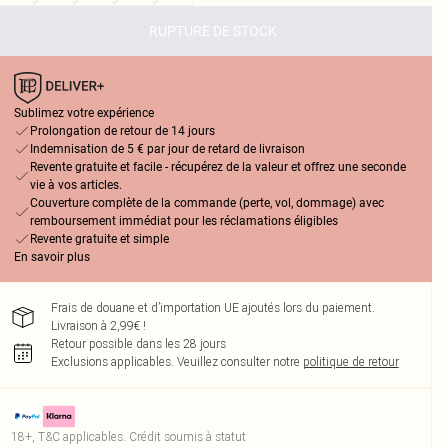
RUPTURE DE STOCK
Sublimez votre expérience
Prolongation de retour de 14 jours
Indemnisation de 5 € par jour de retard de livraison
Revente gratuite et facile - récupérez de la valeur et offrez une seconde
vie à vos articles.
Couverture complète de la commande (perte, vol, dommage) avec
remboursement immédiat pour les réclamations éligibles
Revente gratuite et simple
En savoir plus
Frais de douane et d’importation UE ajoutés lors du paiement.
Livraison à 2,99€ !
Retour possible dans les 28 jours
Exclusions applicables.
Veuillez consulter notre
politique de retour
18+, T&C applicables. Crédit soumis à statut