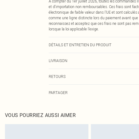
À compter du 1er juillet 2026, toutes les commandes li
et d’importation non remboursables. Ces frais sont fact
électronique de faible valeur dans l’UE et sont calculés
comme une ligne distincte lors du paiement avant que
reconnaissez et acceptez que ces frais ne sont pas rem
lorsque la loi applicable l’exige.
DÉTAILS ET ENTRETIEN DU PRODUIT
60% Polyester, 40% Coton Veuillez noter : en raison du ti
LIVRAISON
Livraison standard France
RETOURS
Jusqu'à 7 jours ouvrables
Un problème survient ? Vous disposez de 21 jours à com
Livraison express France
PARTAGER
Veuillez noter que nous ne pouvons pas rembourser les 
Jusqu'à 2-3 jours ouvrables
pour adultes, les maillots de bain ou la lingerie si l
Livraison en Point Relais
Les chaussures et/ou vêtements doivent être non portés,
Jusqu'à 7 jours ouvrables
également être essayées en intérieur. Les articles pour l
VOUS POURRIEZ AUSSI AIMER
oreillers, doivent être inutilisés et dans leur emballage 
Cliquez
ici
pour consulter l'intégralité de notre politique