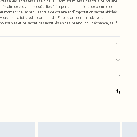
vrées à des adresses au sein de l’UE sont soumises à des frais de douane
urés afin de couvrir les coûts liés à l’importation de biens de commerce
 au moment de l’achat. Les frais de douane et d’importation seront affichés
 vous ne finalisiez votre commande. En passant commande, vous
boursables et ne seront pas restitués en cas de retour ou d’échange, sauf
ssu utilisé, la couleur peut déteindre.
€2.99
pter de la réception pour nous retourner un article.
€9.99
masques tendance, les cosmétiques, les bijoux pour piercings, les jouets
'opercule d'hygiène est endommagé ou endommagé.
€2.99
 non lavés et porter leurs étiquettes d'origine. Les chaussures doivent
a maison, y compris le linge de lit, les matelas, les surmatelas et les
d'origine non ouvert. Ceci n'affecte pas vos droits statutaires.
 de retour.