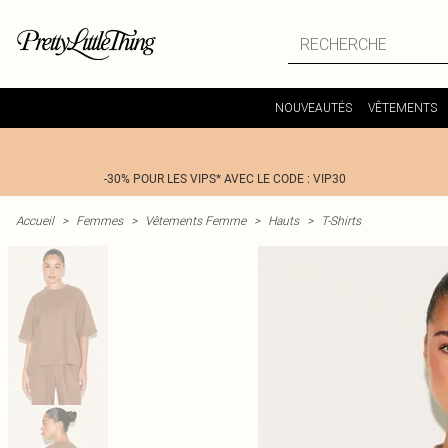
NOUVEAUTÉS
VÊTEMENTS
-30% POUR LES VIPS* AVEC LE CODE : VIP30
Accueil
>
Femmes
>
Vêtements Femme
>
Hauts
>
T-Shirts