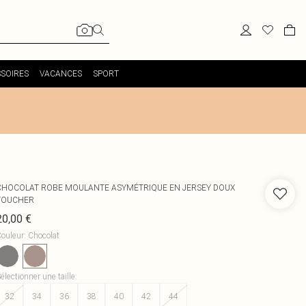
SOIRES
VACANCES
SPORT
CHOCOLAT ROBE MOULANTE ASYMÉTRIQUE EN JERSEY DOUX
TOUCHER
20,00 €
ouleur
:
Chocolat
électionner une taille
:
32
34
36
38
40
42
44