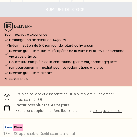
RUPTURE DE STOCK
Sublimez votre expérience
Prolongation de retour de 14 jours
Indemnisation de 5 € par jour de retard de livraison
Revente gratuite et facile - récupérez de la valeur et offrez une seconde
vie à vos articles.
Couverture complète de la commande (perte, vol, dommage) avec
remboursement immédiat pour les réclamations éligibles
Revente gratuite et simple
En savoir plus
Frais de douane et d’importation UE ajoutés lors du paiement.
Livraison à 2,99€ !
Retour possible dans les 28 jours
Exclusions applicables.
Veuillez consulter notre
politique de retour
18+, T&C applicables. Crédit soumis à statut