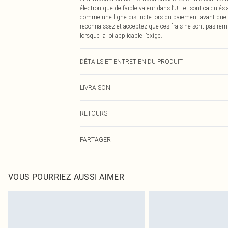
électronique de faible valeur dans l’UE et sont calculés
comme une ligne distincte lors du paiement avant que
reconnaissez et acceptez que ces frais ne sont pas rem
lorsque la loi applicable l’exige.
DÉTAILS ET ENTRETIEN DU PRODUIT
95% Polyester, 5% Élasthanne Veuillez noter : en raison d
LIVRAISON
Livraison standard France
RETOURS
Jusqu'à 7 jours ouvrables
Un problème survient ? Vous disposez de 21 jours à com
Livraison express France
PARTAGER
Veuillez noter que nous ne pouvons pas rembourser les 
Jusqu'à 2-3 jours ouvrables
pour adultes, les maillots de bain ou la lingerie si l
Livraison en Point Relais
Les chaussures et/ou vêtements doivent être non portés,
Jusqu'à 7 jours ouvrables
également être essayées en intérieur. Les articles pour l
VOUS POURRIEZ AUSSI AIMER
oreillers, doivent être inutilisés et dans leur emballage 
Cliquez
ici
pour consulter l'intégralité de notre politique