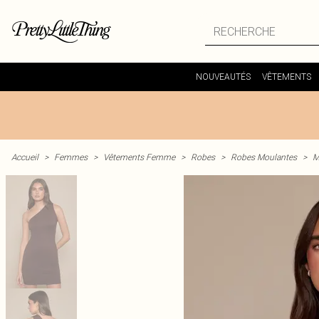
NOUVEAUTÉS
VÊTEMENTS
Accueil
>
Femmes
>
Vêtements Femme
>
Robes
>
Robes Moulantes
>
M