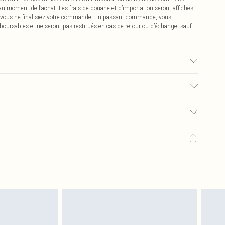
 au moment de l’achat. Les frais de douane et d’importation seront affichés
 vous ne finalisiez votre commande. En passant commande, vous
boursables et ne seront pas restitués en cas de retour ou d’échange, sauf
u tissu utilisé, la couleur peut déteindre.
€2.99
pter de la réception pour nous retourner un article.
€9.99
masques tendance, les cosmétiques, les bijoux pour piercings, les jouets
'opercule d'hygiène est endommagé ou endommagé.
€2.99
 non lavés et porter leurs étiquettes d'origine. Les chaussures doivent
a maison, y compris le linge de lit, les matelas, les surmatelas et les
d'origine non ouvert. Ceci n'affecte pas vos droits statutaires.
 de retour.