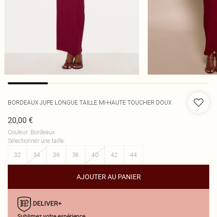
BORDEAUX JUPE LONGUE TAILLE MI-HAUTE TOUCHER DOUX
20,00 €
Couleur
:
Bordeaux
Sélectionner une taille
:
32
34
36
38
40
42
44
AJOUTER AU PANIER
Sublimez votre expérience