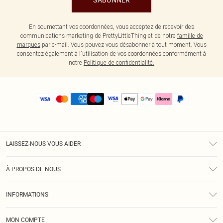
S'ABONNER
En soumettant vos coordonnées, vous acceptez de recevoir des
communications marketing de PrettyLittleThing et de notre
famille de
marques
par e-mail. Vous pouvez vous désabonner à tout moment. Vous
consentez également à l'utilisation de vos coordonnées conformément à
notre
Politique de confidentialité.
LAISSEZ-NOUS VOUS AIDER
Assistance
À PROPOS DE NOUS
Retours
À Notre Sujet
Guide Des Tailles
INFORMATIONS
PLT Réduction pour les étudiants
Livraison
Conditions Générales
Diversité
Royalty
MON COMPTE