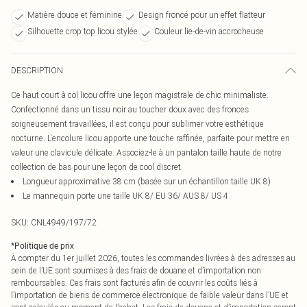
Matière douce et féminine
Design froncé pour un effet flatteur
Silhouette crop top licou stylée
Couleur lie-de-vin accrocheuse
DESCRIPTION
Ce haut court à col licou offre une leçon magistrale de chic minimaliste.
Confectionné dans un tissu noir au toucher doux avec des fronces
soigneusement travaillées, il est conçu pour sublimer votre esthétique
nocturne. L'encolure licou apporte une touche raffinée, parfaite pour mettre en
valeur une clavicule délicate. Associez-le à un pantalon taille haute de notre
collection de bas pour une leçon de cool discret.
Longueur approximative 38 cm (basée sur un échantillon taille UK 8)
Le mannequin porte une taille UK 8/ EU 36/ AUS 8/ US 4
SKU:
CNL4949/197/72
*
Politique de prix
À compter du 1er juillet 2026, toutes les commandes livrées à des adresses au
sein de l’UE sont soumises à des frais de douane et d’importation non
remboursables. Ces frais sont facturés afin de couvrir les coûts liés à
l’importation de biens de commerce électronique de faible valeur dans l’UE et