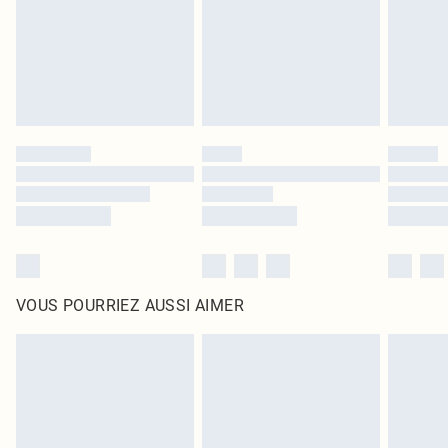
d'origine non ouvert. Ceci n'affecte pas vos droits statutaires.
Cliquez
ici
pour consulter l'intégralité de notre politique de retour.
VOUS POURRIEZ AUSSI AIMER