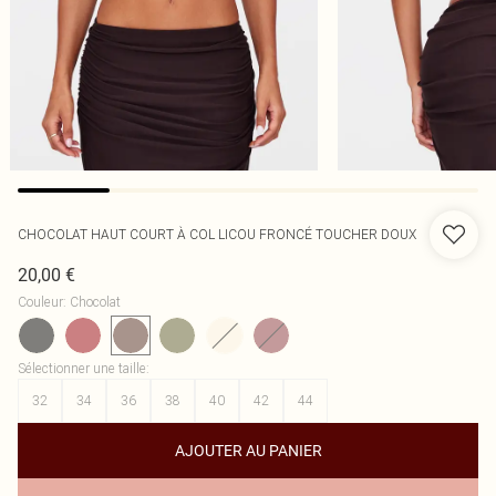
CHOCOLAT HAUT COURT À COL LICOU FRONCÉ TOUCHER DOUX
20,00 €
Couleur
:
Chocolat
Sélectionner une taille
:
32
34
36
38
40
42
44
AJOUTER AU PANIER