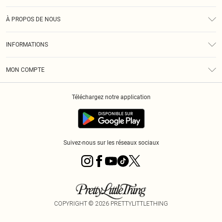
Assistance
À PROPOS DE NOUS
Retours
À Notre Sujet
Guide Des Tailles
INFORMATIONS
PLT Réduction pour les étudiants
Livraison
Conditions Générales
Diversité
Royalty
MON COMPTE
Politique De Confidentialité
Klarna
Cookies
Informations Sur L’App PLT
Réduction étudiant - Student Beans
Téléchargez notre application
Historique
Suivez-nous sur les réseaux sociaux
COPYRIGHT ©
2026
PRETTYLITTLETHING