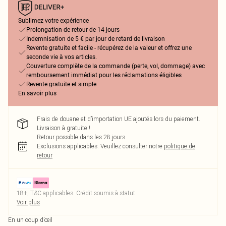
Sublimez votre expérience
Prolongation de retour de 14 jours
Indemnisation de 5 € par jour de retard de livraison
Revente gratuite et facile - récupérez de la valeur et offrez une
seconde vie à vos articles.
Couverture complète de la commande (perte, vol, dommage) avec
remboursement immédiat pour les réclamations éligibles
Revente gratuite et simple
En savoir plus
Frais de douane et d’importation UE ajoutés lors du paiement.
Livraison à gratuite !
Retour possible dans les 28 jours
Exclusions applicables.
Veuillez consulter notre
politique de
retour
18+, T&C applicables. Crédit soumis à statut
Voir plus
En un coup d’œil