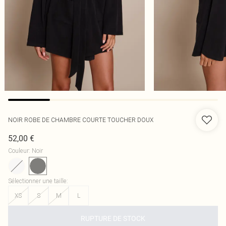
NOIR ROBE DE CHAMBRE COURTE TOUCHER DOUX
52,00 €
Couleur
:
Noir
Sélectionner une taille
:
XS
S
M
L
RUPTURE DE STOCK