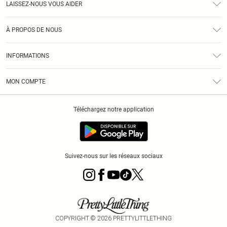
LAISSEZ-NOUS VOUS AIDER
Assistance
À PROPOS DE NOUS
Retours
À Notre Sujet
Guide Des Tailles
INFORMATIONS
PLT Réduction pour les étudiants
Livraison
Conditions Générales
Diversité
Royalty
MON COMPTE
Politique De Confidentialité
Klarna
Cookies
Informations Sur L’App PLT
Réduction étudiant - Student Beans
Téléchargez notre application
Historique
Suivez-nous sur les réseaux sociaux
COPYRIGHT ©
2026
PRETTYLITTLETHING