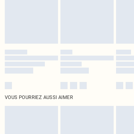
surmatelas et les oreillers, doivent être inutilisés et dans leur emballage
d'origine non ouvert. Ceci n'affecte pas vos droits statutaires.
Cliquez
ici
pour consulter l'intégralité de notre politique de retour.
VOUS POURRIEZ AUSSI AIMER