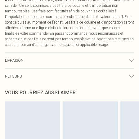
sein de l’UE sont soumises à des frais de douane et d’importation non
remboursables. Ces frais sont facturés afin de couvrir les coûts liés à
l’importation de biens de commerce électronique de faible valeur dans l’UE et
sont calculés au moment de l’achat. Les frais de douane et d’importation seront
affichés comme une ligne distincte lors du paiement avant que vous ne
finalisiez votre commande. En passant commande, vous reconnaissez et
acceptez que ces frais ne sont pas remboursables et ne seront pas restitués en
cas de retour ou d’échange, sauf lorsque la loi applicable l’exige.
LIVRAISON
Livraison standard France
0
RETOURS
Jusqu'à 7 jours ouvrables
Un problème survient ? Vous disposez de 21 jours à compter de la réception
Livraison express France
€7.99
VOUS POURRIEZ AUSSI AIMER
pour nous retourner un article.
Jusqu'à 2-3 jours ouvrables
Veuillez noter que nous ne pouvons pas rembourser les masques tendance, les
Livraison en Point Relais
€2.99
cosmétiques, les bijoux pour piercings, les jouets pour adultes, les maillots de
Jusqu'à 7 jours ouvrables
bain ou la lingerie si l'opercule d'hygiène est endommagé ou endommagé.
Les chaussures et/ou vêtements doivent être non portés, non lavés et porter
leurs étiquettes d'origine. Les chaussures doivent également être essayées en
intérieur. Les articles pour la maison, y compris le linge de lit, les matelas, les