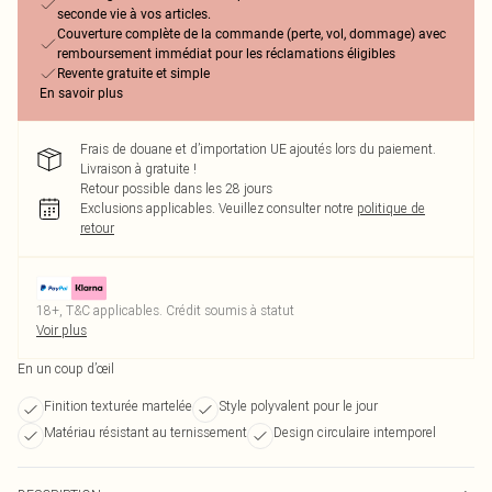
seconde vie à vos articles.
Couverture complète de la commande (perte, vol, dommage) avec
remboursement immédiat pour les réclamations éligibles
Revente gratuite et simple
En savoir plus
Frais de douane et d’importation UE ajoutés lors du paiement.
Livraison à gratuite !
Retour possible dans les 28 jours
Exclusions applicables.
Veuillez consulter notre
politique de
retour
18+, T&C applicables. Crédit soumis à statut
Voir plus
En un coup d’œil
Finition texturée martelée
Style polyvalent pour le jour
Matériau résistant au ternissement
Design circulaire intemporel