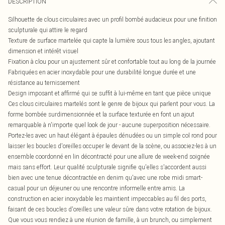
DESCRIPTION
Silhouette de clous circulaires avec un profil bombé audacieux pour une finition
sculpturale qui attire le regard
Texture de surface martelée qui capte la lumière sous tous les angles, ajoutant
dimension et intérêt visuel
Fixation à clou pour un ajustement sûr et confortable tout au long de la journée
Fabriquées en acier inoxydable pour une durabilité longue durée et une
résistance au ternissement
Design imposant et affirmé qui se suffit à lui-même en tant que pièce unique
Ces clous circulaires martelés sont le genre de bijoux qui parlent pour vous. La
forme bombée surdimensionnée et la surface texturée en font un ajout
remarquable à n'importe quel look de jour - aucune superposition nécessaire.
Portez-les avec un haut élégant à épaules dénudées ou un simple col rond pour
laisser les boucles d'oreilles occuper le devant de la scène, ou associez-les à un
ensemble coordonné en lin décontracté pour une allure de week-end soignée
mais sans effort. Leur qualité sculpturale signifie qu'elles s'accordent aussi
bien avec une tenue décontractée en denim qu'avec une robe midi smart-
casual pour un déjeuner ou une rencontre informelle entre amis. La
construction en acier inoxydable les maintient impeccables au fil des ports,
faisant de ces boucles d'oreilles une valeur sûre dans votre rotation de bijoux.
Que vous vous rendiez à une réunion de famille, à un brunch, ou simplement