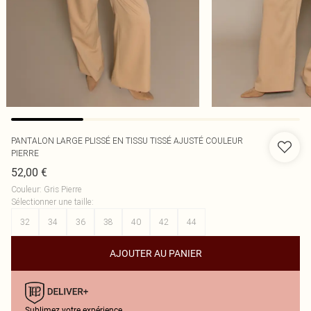
PANTALON LARGE PLISSÉ EN TISSU TISSÉ AJUSTÉ COULEUR
PIERRE
52,00 €
Couleur
:
Gris Pierre
Sélectionner une taille
:
32
34
36
38
40
42
44
AJOUTER AU PANIER
Sublimez votre expérience