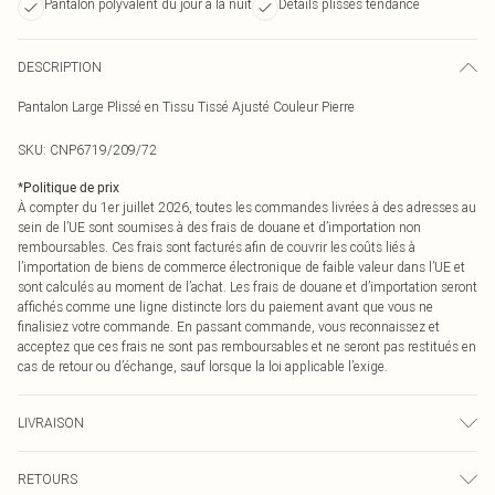
Pantalon polyvalent du jour à la nuit
Détails plissés tendance
DESCRIPTION
Pantalon Large Plissé en Tissu Tissé Ajusté Couleur Pierre
SKU:
CNP6719/209/72
*
Politique de prix
À compter du 1er juillet 2026, toutes les commandes livrées à des adresses au
sein de l’UE sont soumises à des frais de douane et d’importation non
remboursables. Ces frais sont facturés afin de couvrir les coûts liés à
l’importation de biens de commerce électronique de faible valeur dans l’UE et
sont calculés au moment de l’achat. Les frais de douane et d’importation seront
affichés comme une ligne distincte lors du paiement avant que vous ne
finalisiez votre commande. En passant commande, vous reconnaissez et
acceptez que ces frais ne sont pas remboursables et ne seront pas restitués en
cas de retour ou d’échange, sauf lorsque la loi applicable l’exige.
LIVRAISON
Livraison standard France
0
RETOURS
Jusqu'à 7 jours ouvrables