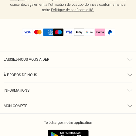
consentez également à l'utilisation de vos coordonnées conformément à
notre
Politique de confidentialité.
LAISSEZ-NOUS VOUS AIDER
Assistance
À PROPOS DE NOUS
Retours
À Notre Sujet
Guide Des Tailles
INFORMATIONS
PLT Réduction pour les étudiants
Livraison
Conditions Générales
Diversité
Royalty
MON COMPTE
Politique De Confidentialité
Klarna
Cookies
Informations Sur L’App PLT
Réduction étudiant - Student Beans
Téléchargez notre application
Historique