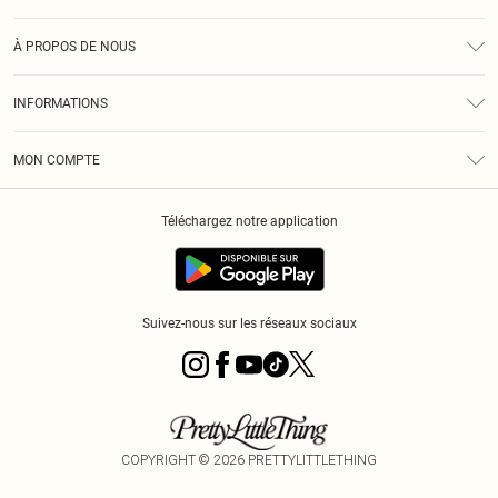
Assistance
À PROPOS DE NOUS
Retours
À Notre Sujet
Guide Des Tailles
INFORMATIONS
PLT Réduction pour les étudiants
Livraison
Conditions Générales
Diversité
Royalty
MON COMPTE
Politique De Confidentialité
Klarna
Cookies
Informations Sur L’App PLT
Réduction étudiant - Student Beans
Téléchargez notre application
Historique
Suivez-nous sur les réseaux sociaux
COPYRIGHT ©
2026
PRETTYLITTLETHING