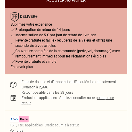
AJOUTER AU PANIER
Sublimez votre expérience
Prolongation de retour de 14 jours
Indemnisation de 5 € par jour de retard de livraison
Revente gratuite et facile - récupérez de la valeur et offrez une
seconde vie à vos articles.
Couverture complète de la commande (perte, vol, dommage) avec
remboursement immédiat pour les réclamations éligibles
Revente gratuite et simple
En savoir plus
Frais de douane et d’importation UE ajoutés lors du paiement.
Livraison à 2,99€ !
Retour possible dans les 28 jours
Exclusions applicables.
Veuillez consulter notre
politique de
retour
18+, T&C applicables. Crédit soumis à statut
Voir plus