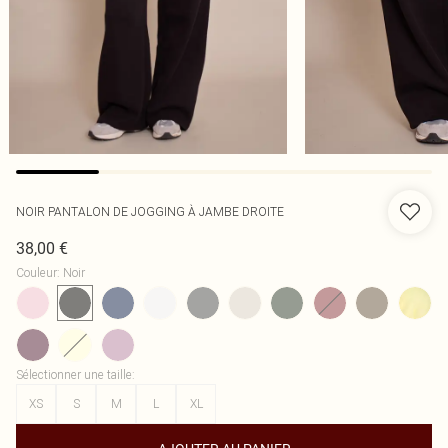
NOIR PANTALON DE JOGGING À JAMBE DROITE
38,00 €
Couleur
:
Noir
Sélectionner une taille
:
XS
S
M
L
XL