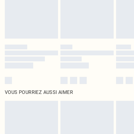
d'origine non ouvert. Ceci n'affecte pas vos droits statutaires.
Cliquez
ici
pour consulter l'intégralité de notre politique de retour.
VOUS POURRIEZ AUSSI AIMER