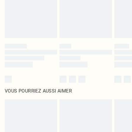
d'origine non ouvert. Ceci n'affecte pas vos droits statutaires.
Cliquez
ici
pour consulter l'intégralité de notre politique de retour.
VOUS POURRIEZ AUSSI AIMER