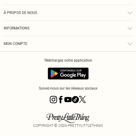
Assistance
À PROPOS DE NOUS
Retours
À Notre Sujet
Guide Des Tailles
INFORMATIONS
PLT Réduction pour les étudiants
Livraison
Conditions Générales
Diversité
Royalty
MON COMPTE
Politique De Confidentialité
Klarna
Cookies
Informations Sur L’App PLT
Réduction étudiant - Student Beans
Téléchargez notre application
Historique
Suivez-nous sur les réseaux sociaux
COPYRIGHT ©
2026
PRETTYLITTLETHING