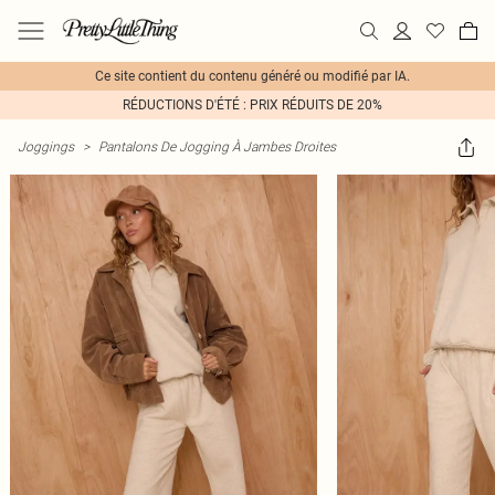
Ce site contient du contenu généré ou modifié par IA.
RÉDUCTIONS D'ÉTÉ : PRIX RÉDUITS DE 20%
Joggings
>
Pantalons De Jogging À Jambes Droites