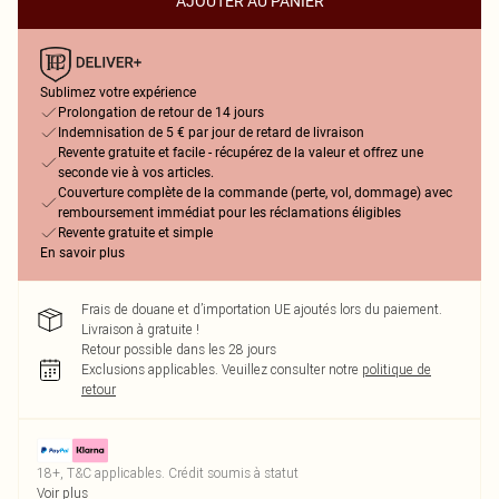
AJOUTER AU PANIER
Sublimez votre expérience
Prolongation de retour de 14 jours
Indemnisation de 5 € par jour de retard de livraison
Revente gratuite et facile - récupérez de la valeur et offrez une
seconde vie à vos articles.
Couverture complète de la commande (perte, vol, dommage) avec
remboursement immédiat pour les réclamations éligibles
Revente gratuite et simple
En savoir plus
Frais de douane et d’importation UE ajoutés lors du paiement.
Livraison à gratuite !
Retour possible dans les 28 jours
Exclusions applicables.
Veuillez consulter notre
politique de
retour
18+, T&C applicables. Crédit soumis à statut
Voir plus