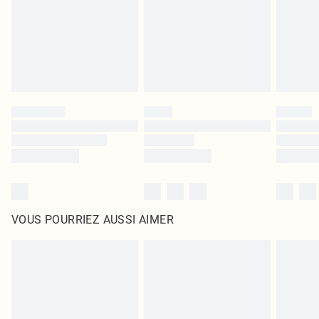
d'origine non ouvert. Ceci n'affecte pas vos droits statutaires.
Cliquez
ici
pour consulter l'intégralité de notre politique de retour.
VOUS POURRIEZ AUSSI AIMER