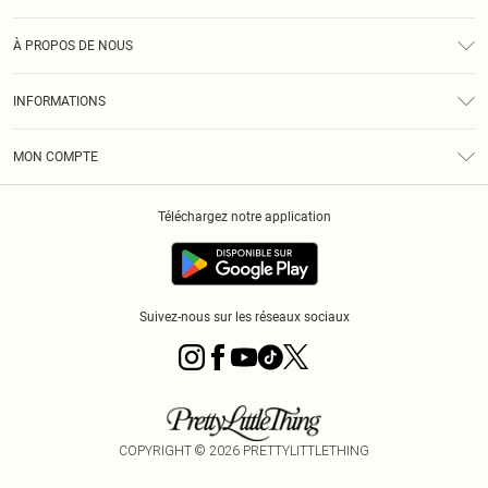
Assistance
À PROPOS DE NOUS
Retours
À Notre Sujet
Guide Des Tailles
INFORMATIONS
PLT Réduction pour les étudiants
Livraison
Conditions Générales
Diversité
Royalty
MON COMPTE
Politique De Confidentialité
Klarna
Cookies
Informations Sur L’App PLT
Réduction étudiant - Student Beans
Téléchargez notre application
Historique
Suivez-nous sur les réseaux sociaux
COPYRIGHT ©
2026
PRETTYLITTLETHING