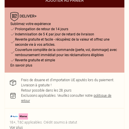
AJOUTER AU PANIER
Sublimez votre expérience
Prolongation de retour de 14 jours
Indemnisation de 5 € par jour de retard de livraison
Revente gratuite et facile - récupérez de la valeur et offrez une
seconde vie à vos articles.
Couverture complète de la commande (perte, vol, dommage) avec
remboursement immédiat pour les réclamations éligibles
Revente gratuite et simple
En savoir plus
Frais de douane et d’importation UE ajoutés lors du paiement.
Livraison à gratuite !
Retour possible dans les 28 jours
Exclusions applicables.
Veuillez consulter notre
politique de
retour
18+, T&C applicables. Crédit soumis à statut
Voir plus