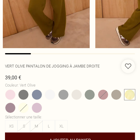
VERT OLIVE PANTALON DE JOGGING À JAMBE DROITE
39,00 €
Couleur
:
Vert Olive
Sélectionner une taille
:
XS
S
M
L
XL