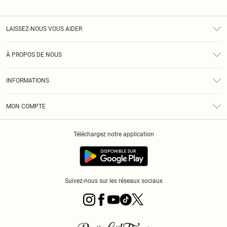
LAISSEZ-NOUS VOUS AIDER
Assistance
À PROPOS DE NOUS
Retours
À Notre Sujet
Guide Des Tailles
INFORMATIONS
PLT Réduction pour les étudiants
Livraison
Conditions Générales
Diversité
Royalty
MON COMPTE
Politique De Confidentialité
Klarna
Cookies
Informations Sur L’App PLT
Réduction étudiant - Student Beans
Téléchargez notre application
Historique
Suivez-nous sur les réseaux sociaux