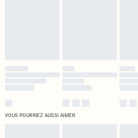
leurs étiquettes d'origine. Les chaussures doivent également être essayées en
intérieur. Les articles pour la maison, y compris le linge de lit, les matelas, les
surmatelas et les oreillers, doivent être inutilisés et dans leur emballage
d'origine non ouvert. Ceci n'affecte pas vos droits statutaires.
Cliquez
ici
pour consulter l'intégralité de notre politique de retour.
VOUS POURRIEZ AUSSI AIMER