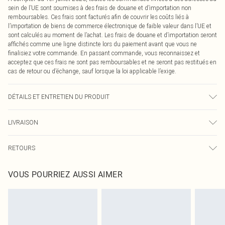
sein de l’UE sont soumises à des frais de douane et d’importation non
remboursables. Ces frais sont facturés afin de couvrir les coûts liés à
l’importation de biens de commerce électronique de faible valeur dans l’UE et
sont calculés au moment de l’achat. Les frais de douane et d’importation seront
affichés comme une ligne distincte lors du paiement avant que vous ne
finalisiez votre commande. En passant commande, vous reconnaissez et
acceptez que ces frais ne sont pas remboursables et ne seront pas restitués en
cas de retour ou d’échange, sauf lorsque la loi applicable l’exige.
DÉTAILS ET ENTRETIEN DU PRODUIT
100,0 % Polyuréthane Veuillez noter : en raison du tissu utilisé, la couleur peut
LIVRAISON
déteindre.
Livraison standard France
0
RETOURS
Jusqu'à 7 jours ouvrables
Un problème survient ? Vous disposez de 21 jours à compter de la réception
Livraison express France
€7.99
VOUS POURRIEZ AUSSI AIMER
pour nous retourner un article.
Jusqu'à 2-3 jours ouvrables
Veuillez noter que nous ne pouvons pas rembourser les masques tendance, les
Livraison en Point Relais
€2.99
cosmétiques, les bijoux pour piercings, les jouets pour adultes, les maillots de
Jusqu'à 7 jours ouvrables
bain ou la lingerie si l'opercule d'hygiène est endommagé ou endommagé.
Les chaussures et/ou vêtements doivent être non portés, non lavés et porter