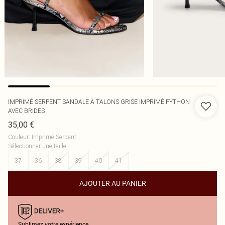
IMPRIMÉ SERPENT SANDALE À TALONS GRISE IMPRIMÉ PYTHON
AVEC BRIDES
35,00 €
Couleur
:
Imprimé Serpent
Sélectionner une taille
:
37
36
38
39
40
41
AJOUTER AU PANIER
Sublimez votre expérience