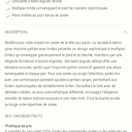
Silhouette à talon aiguille délicat
Multiples brides enveloppant le pied de manière sophistiquée
Pièce maîtresse pour tenue de soirée
DESCRIPTION
Redéfinissez votre impact en soirée de la tête aux pieds. La sandale à talons
grise imprimé python avec brides présente un design sophistiqué à multiples
brides qui enveloppe gracieusement le pied et la cheville, maintenu par une
élégante fermeture à boucle argentée. Son talon aiguille délicat offre une
élévation assurée, tandis que l'imprimé python distinctif garantit une allure
remarquable à chaque pas. Pour une soirée qui exige l'attention, portez-les
avec une combinaison-pantalon ajustée à jambes larges, permettant aux
brides sophistiquées de véritablement briller. Complétez le look avec de
délicates créoles, ou pour une esthétique différente, envisagez l'élégance
discrète de talons bobines associés à une robe midi. C'est la touche avisée
qu'exige votre répertoire de soirée.
SKU:
CNO2826/705/72
*
Politique de prix
À compter du 1er juillet 2026, toutes les commandes livrées à des adresses au