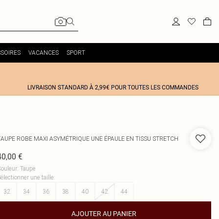
SOIRES
VACANCES
SPORT
LIVRAISON STANDARD À 2,99€ POUR TOUTES LES COMMANDES
TAUPE ROBE MAXI ASYMÉTRIQUE UNE ÉPAULE EN TISSU STRETCH
40,00 €
ouleur
:
Taupe
électionner une taille
:
32
34
36
38
40
42
44
AJOUTER AU PANIER