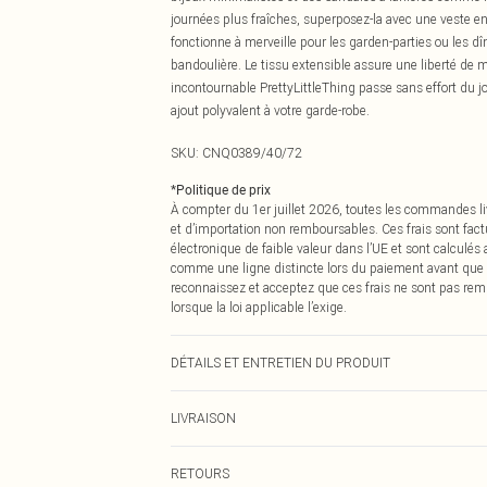
journées plus fraîches, superposez-la avec une veste en
fonctionne à merveille pour les garden-parties ou les dî
bandoulière. Le tissu extensible assure une liberté de 
incontournable PrettyLittleThing passe sans effort du j
ajout polyvalent à votre garde-robe.
SKU:
CNQ0389/40/72
*
Politique de prix
À compter du 1er juillet 2026, toutes les commandes li
et d’importation non remboursables. Ces frais sont fact
électronique de faible valeur dans l’UE et sont calculés
comme une ligne distincte lors du paiement avant que
reconnaissez et acceptez que ces frais ne sont pas rem
lorsque la loi applicable l’exige.
DÉTAILS ET ENTRETIEN DU PRODUIT
74% Rayonne, 23% Nylon, 3% Spandex Veuillez noter : en 
LIVRAISON
Livraison standard France
RETOURS
Jusqu'à 7 jours ouvrables