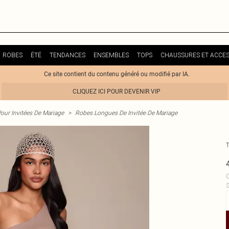
ROBES
ÉTÉ
TENDANCES
ENSEMBLES
TOPS
CHAUSSURES ET ACCES
Ce site contient du contenu généré ou modifié par IA.
CLIQUEZ ICI POUR DEVENIR VIP
our Invitées De Mariage
>
Robes Longues De Invitée De Mariage
C
S