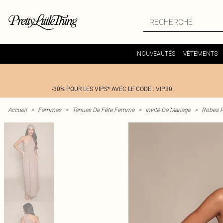
NOUVEAUTÉS
VÊTEMENTS
-30% POUR LES VIPS* AVEC LE CODE : VIP30
Accueil
>
Femmes
>
Tenues De Fête Femme
>
Invité De Mariage
>
Robes P