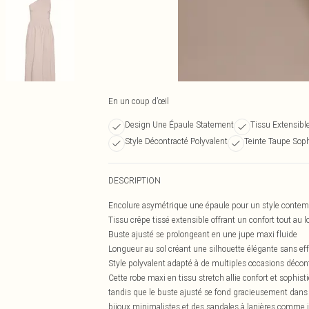
En un coup d’œil
Design Une Épaule Statement
Tissu Extensible
Style Décontracté Polyvalent
Teinte Taupe Sop
DESCRIPTION
Encolure asymétrique une épaule pour un style contem
Tissu crêpe tissé extensible offrant un confort tout au l
Buste ajusté se prolongeant en une jupe maxi fluide
Longueur au sol créant une silhouette élégante sans eff
Style polyvalent adapté à de multiples occasions décon
Cette robe maxi en tissu stretch allie confort et sophi
tandis que le buste ajusté se fond gracieusement dans 
bijoux minimalistes et des sandales à lanières comme i