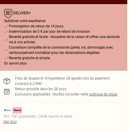
Sublimez votre expérience
Prolongation de retour de 14 jours
Indemnisation de 5 € par jour de retard de livraison
Revente gratuite et facile - récupérez de la valeur et offrez une seconde
vie à vos articles.
Couverture complète de la commande (perte, vol, dommage) avec
remboursement immédiat pour les réclamations éligibles
Revente gratuite et simple
En savoir plus
Frais de douane et d’importation UE ajoutés lors du paiement.
Livraison à 2,99€ !
Retour possible dans les 28 jours
Exclusions applicables.
Veuillez consulter notre
politique de retour
18+, T&C applicables. Crédit soumis à statut
Voir plus