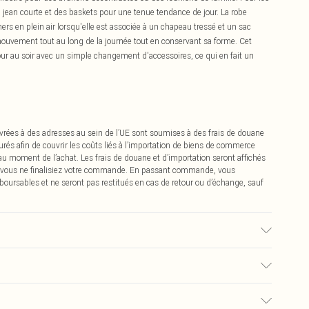
 jean courte et des baskets pour une tenue tendance de jour. La robe
ners en plein air lorsqu'elle est associée à un chapeau tressé et un sac
mouvement tout au long de la journée tout en conservant sa forme. Cet
our au soir avec un simple changement d'accessoires, ce qui en fait un
vrées à des adresses au sein de l’UE sont soumises à des frais de douane
urés afin de couvrir les coûts liés à l’importation de biens de commerce
 au moment de l’achat. Les frais de douane et d’importation seront affichés
 vous ne finalisiez votre commande. En passant commande, vous
boursables et ne seront pas restitués en cas de retour ou d’échange, sauf
raison du tissu utilisé, la couleur peut déteindre.
€2.99