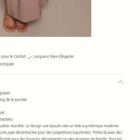
 pour le Confort
Longueur Maxi Élégante
histiquée
porain
ong de la journée
ort
tractées
stication discrète. Le design une épaule crée un look asymétrique moderne
une jupe décontractée pour des proportions équilibrées. Portez-la avec des
llustré pour des brunchs décontractés ou des réunions de famille. Pour les