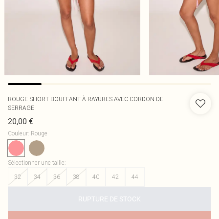
ROUGE SHORT BOUFFANT À RAYURES AVEC CORDON DE
SERRAGE
20,00 €
Couleur
:
Rouge
Sélectionner une taille
:
32
34
36
38
40
42
44
RUPTURE DE STOCK