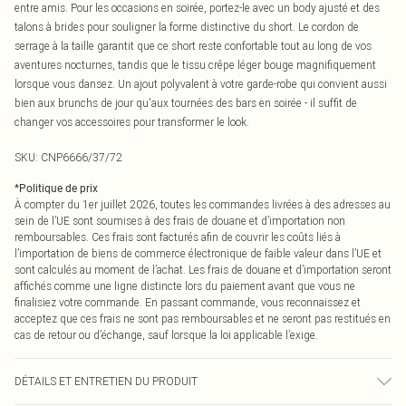
entre amis. Pour les occasions en soirée, portez-le avec un body ajusté et des
talons à brides pour souligner la forme distinctive du short. Le cordon de
serrage à la taille garantit que ce short reste confortable tout au long de vos
aventures nocturnes, tandis que le tissu crêpe léger bouge magnifiquement
lorsque vous dansez. Un ajout polyvalent à votre garde-robe qui convient aussi
bien aux brunchs de jour qu'aux tournées des bars en soirée - il suffit de
changer vos accessoires pour transformer le look.
SKU:
CNP6666/37/72
*
Politique de prix
À compter du 1er juillet 2026, toutes les commandes livrées à des adresses au
sein de l’UE sont soumises à des frais de douane et d’importation non
remboursables. Ces frais sont facturés afin de couvrir les coûts liés à
l’importation de biens de commerce électronique de faible valeur dans l’UE et
sont calculés au moment de l’achat. Les frais de douane et d’importation seront
affichés comme une ligne distincte lors du paiement avant que vous ne
finalisiez votre commande. En passant commande, vous reconnaissez et
acceptez que ces frais ne sont pas remboursables et ne seront pas restitués en
cas de retour ou d’échange, sauf lorsque la loi applicable l’exige.
DÉTAILS ET ENTRETIEN DU PRODUIT