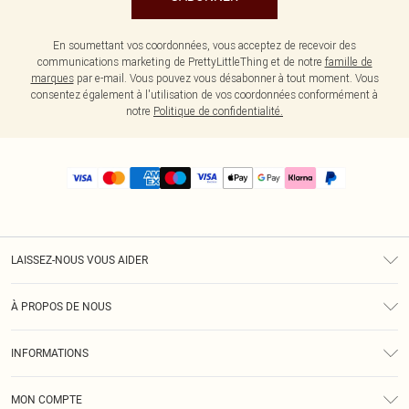
En soumettant vos coordonnées, vous acceptez de recevoir des
communications marketing de PrettyLittleThing et de notre
famille de
marques
par e-mail. Vous pouvez vous désabonner à tout moment. Vous
consentez également à l'utilisation de vos coordonnées conformément à
notre
Politique de confidentialité.
LAISSEZ-NOUS VOUS AIDER
Assistance
À PROPOS DE NOUS
Retours
À Notre Sujet
Guide Des Tailles
INFORMATIONS
PLT Réduction pour les étudiants
Livraison
Conditions Générales
Diversité
Royalty
MON COMPTE