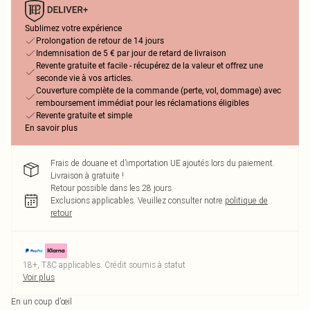
Sublimez votre expérience
Prolongation de retour de 14 jours
Indemnisation de 5 € par jour de retard de livraison
Revente gratuite et facile - récupérez de la valeur et offrez une
seconde vie à vos articles.
Couverture complète de la commande (perte, vol, dommage) avec
remboursement immédiat pour les réclamations éligibles
Revente gratuite et simple
En savoir plus
Frais de douane et d’importation UE ajoutés lors du paiement.
Livraison à gratuite !
Retour possible dans les 28 jours
Exclusions applicables.
Veuillez consulter notre
politique de
retour
18+, T&C applicables. Crédit soumis à statut
Voir plus
En un coup d’œil