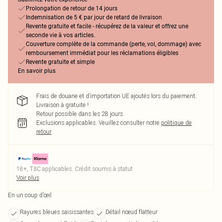
Prolongation de retour de 14 jours
Indemnisation de 5 € par jour de retard de livraison
Revente gratuite et facile - récupérez de la valeur et offrez une
seconde vie à vos articles.
Couverture complète de la commande (perte, vol, dommage) avec
remboursement immédiat pour les réclamations éligibles
Revente gratuite et simple
En savoir plus
Frais de douane et d’importation UE ajoutés lors du paiement.
Livraison à gratuite !
Retour possible dans les 28 jours
Exclusions applicables.
Veuillez consulter notre
politique de
retour
18+, T&C applicables. Crédit soumis à statut
Voir plus
En un coup d’œil
Rayures bleues saisissantes
Détail nœud flatteur