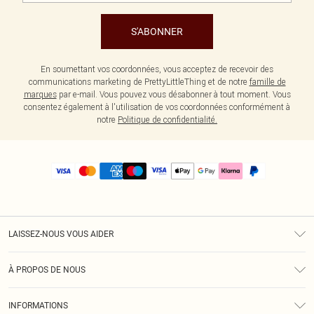
S'ABONNER
En soumettant vos coordonnées, vous acceptez de recevoir des
communications marketing de PrettyLittleThing et de notre
famille de
marques
par e-mail. Vous pouvez vous désabonner à tout moment. Vous
consentez également à l'utilisation de vos coordonnées conformément à
notre
Politique de confidentialité.
LAISSEZ-NOUS VOUS AIDER
Assistance
À PROPOS DE NOUS
Retours
À Notre Sujet
Guide Des Tailles
INFORMATIONS