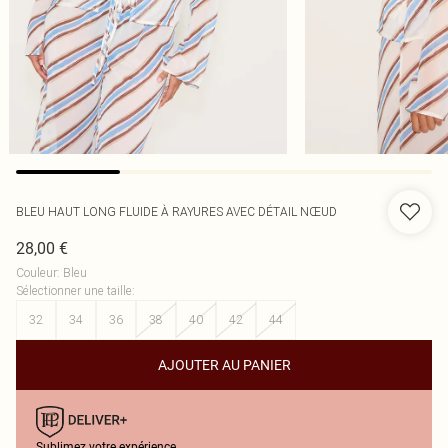
BLEU HAUT LONG FLUIDE À RAYURES AVEC DÉTAIL NŒUD
28,00 €
Couleur
:
Bleu
Sélectionner une taille
:
32
34
36
38
40
42
44
AJOUTER AU PANIER
Sublimez votre expérience