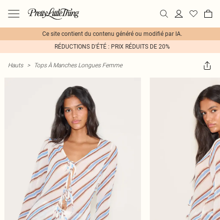
Ce site contient du contenu généré ou modifié par IA.
RÉDUCTIONS D'ÉTÉ : PRIX RÉDUITS DE 20%
Hauts
>
Tops À Manches Longues Femme