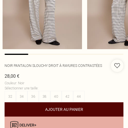
NOIR PANTALON SLOUCHY DROIT À RAYURES CONTRASTÉES
28,00 €
Couleur
:
Noir
Sélectionner une taille
:
32
34
36
38
40
42
44
AJOUTER AU PANIER