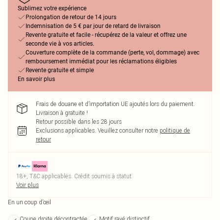
Sublimez votre expérience
Prolongation de retour de 14 jours
Indemnisation de 5 € par jour de retard de livraison
Revente gratuite et facile - récupérez de la valeur et offrez une
seconde vie à vos articles.
Couverture complète de la commande (perte, vol, dommage) avec
remboursement immédiat pour les réclamations éligibles
Revente gratuite et simple
En savoir plus
Frais de douane et d’importation UE ajoutés lors du paiement.
Livraison à gratuite !
Retour possible dans les 28 jours
Exclusions applicables.
Veuillez consulter notre
politique de
retour
18+, T&C applicables. Crédit soumis à statut
Voir plus
En un coup d’œil
Coupe droite décontractée
Motif rayé distinctif