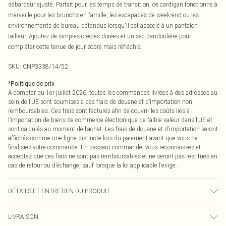
débardeur ajusté. Parfait pour les temps de transition, ce cardigan fonctionne à
merveille pour les brunchs en famille, les escapades de week-end ou les
environnements de bureau détendus lorsqu'il est associé à un pantalon
tailleur. Ajoutez de simples créoles dorées et un sac bandoulière pour
compléter cette tenue de jour sobre mais réfléchie.
SKU:
CNP3338/14/52
*
Politique de prix
À compter du 1er juillet 2026, toutes les commandes livrées à des adresses au
sein de l’UE sont soumises à des frais de douane et d’importation non
remboursables. Ces frais sont facturés afin de couvrir les coûts liés à
l’importation de biens de commerce électronique de faible valeur dans l’UE et
sont calculés au moment de l’achat. Les frais de douane et d’importation seront
affichés comme une ligne distincte lors du paiement avant que vous ne
finalisiez votre commande. En passant commande, vous reconnaissez et
acceptez que ces frais ne sont pas remboursables et ne seront pas restitués en
cas de retour ou d’échange, sauf lorsque la loi applicable l’exige.
DÉTAILS ET ENTRETIEN DU PRODUIT
70% Viscose, 30% Polyester Veuillez noter : en raison du tissu utilisé, la couleur
LIVRAISON
peut déteindre.