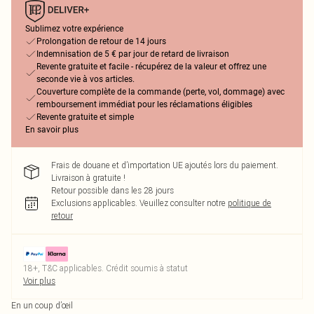
Sublimez votre expérience
Prolongation de retour de 14 jours
Indemnisation de 5 € par jour de retard de livraison
Revente gratuite et facile - récupérez de la valeur et offrez une
seconde vie à vos articles.
Couverture complète de la commande (perte, vol, dommage) avec
remboursement immédiat pour les réclamations éligibles
Revente gratuite et simple
En savoir plus
Frais de douane et d’importation UE ajoutés lors du paiement.
Livraison à gratuite !
Retour possible dans les 28 jours
Exclusions applicables.
Veuillez consulter notre
politique de
retour
18+, T&C applicables. Crédit soumis à statut
Voir plus
En un coup d’œil