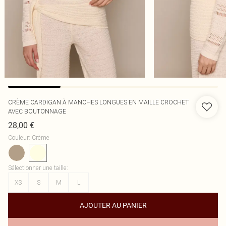
CRÈME CARDIGAN À MANCHES LONGUES EN MAILLE CROCHET
AVEC BOUTONNAGE
28,00 €
Couleur
:
Crème
Sélectionner une taille
:
XS
S
M
L
AJOUTER AU PANIER