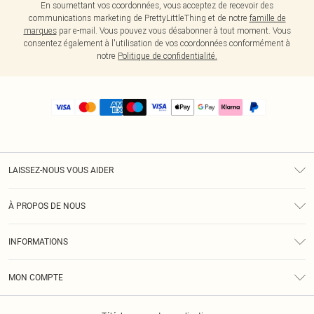
En soumettant vos coordonnées, vous acceptez de recevoir des
communications marketing de PrettyLittleThing et de notre
famille de
marques
par e-mail. Vous pouvez vous désabonner à tout moment. Vous
consentez également à l'utilisation de vos coordonnées conformément à
notre
Politique de confidentialité.
LAISSEZ-NOUS VOUS AIDER
Assistance
À PROPOS DE NOUS
Retours
À Notre Sujet
Guide Des Tailles
INFORMATIONS
PLT Réduction pour les étudiants
Livraison
Conditions Générales
Diversité
Royalty
MON COMPTE
Politique De Confidentialité
Klarna
Cookies
Informations Sur L’App PLT
Réduction étudiant - Student Beans