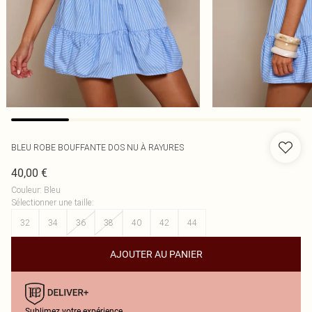
BLEU ROBE BOUFFANTE DOS NU À RAYURES
40,00 €
Couleur
:
Bleu
Sélectionner une taille
:
32
34
36
38
40
42
44
AJOUTER AU PANIER
Sublimez votre expérience