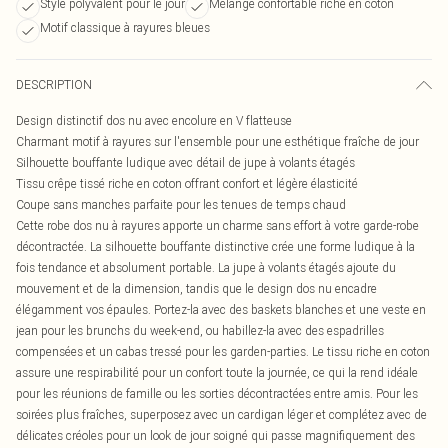
Style polyvalent pour le jour
Mélange confortable riche en coton
Motif classique à rayures bleues
DESCRIPTION
Design distinctif dos nu avec encolure en V flatteuse
Charmant motif à rayures sur l'ensemble pour une esthétique fraîche de jour
Silhouette bouffante ludique avec détail de jupe à volants étagés
Tissu crêpe tissé riche en coton offrant confort et légère élasticité
Coupe sans manches parfaite pour les tenues de temps chaud
Cette robe dos nu à rayures apporte un charme sans effort à votre garde-robe
décontractée. La silhouette bouffante distinctive crée une forme ludique à la
fois tendance et absolument portable. La jupe à volants étagés ajoute du
mouvement et de la dimension, tandis que le design dos nu encadre
élégamment vos épaules. Portez-la avec des baskets blanches et une veste en
jean pour les brunchs du week-end, ou habillez-la avec des espadrilles
compensées et un cabas tressé pour les garden-parties. Le tissu riche en coton
assure une respirabilité pour un confort toute la journée, ce qui la rend idéale
pour les réunions de famille ou les sorties décontractées entre amis. Pour les
soirées plus fraîches, superposez avec un cardigan léger et complétez avec de
délicates créoles pour un look de jour soigné qui passe magnifiquement des