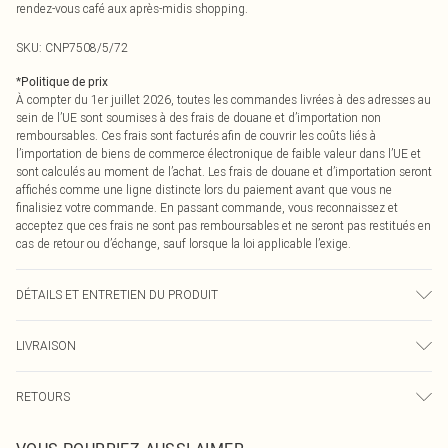
rendez-vous café aux après-midis shopping.
SKU:
CNP7508/5/72
*
Politique de prix
À compter du 1er juillet 2026, toutes les commandes livrées à des adresses au
sein de l’UE sont soumises à des frais de douane et d’importation non
remboursables. Ces frais sont facturés afin de couvrir les coûts liés à
l’importation de biens de commerce électronique de faible valeur dans l’UE et
sont calculés au moment de l’achat. Les frais de douane et d’importation seront
affichés comme une ligne distincte lors du paiement avant que vous ne
finalisiez votre commande. En passant commande, vous reconnaissez et
acceptez que ces frais ne sont pas remboursables et ne seront pas restitués en
cas de retour ou d’échange, sauf lorsque la loi applicable l’exige.
DÉTAILS ET ENTRETIEN DU PRODUIT
76% Coton, 21% Polyamide, 3% Élasthanne Veuillez noter : en raison du tissu
LIVRAISON
utilisé, la couleur peut déteindre.
Livraison standard France
€2.99
RETOURS
Jusqu'à 7 jours ouvrables
Un problème survient ? Vous disposez de 21 jours à compter de la réception
Livraison express France
€9.99