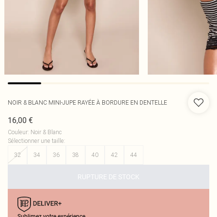
NOIR & BLANC MINI-JUPE RAYÉE À BORDURE EN DENTELLE
16,00 €
Couleur
:
Noir & Blanc
Sélectionner une taille
:
32
34
36
38
40
42
44
RUPTURE DE STOCK
Sublimez votre expérience