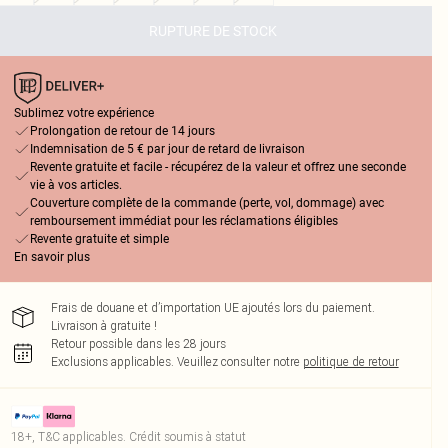
RUPTURE DE STOCK
Sublimez votre expérience
Prolongation de retour de 14 jours
Indemnisation de 5 € par jour de retard de livraison
Revente gratuite et facile - récupérez de la valeur et offrez une seconde
vie à vos articles.
Couverture complète de la commande (perte, vol, dommage) avec
remboursement immédiat pour les réclamations éligibles
Revente gratuite et simple
En savoir plus
Frais de douane et d’importation UE ajoutés lors du paiement.
Livraison à gratuite !
Retour possible dans les 28 jours
Exclusions applicables.
Veuillez consulter notre
politique de retour
18+, T&C applicables. Crédit soumis à statut