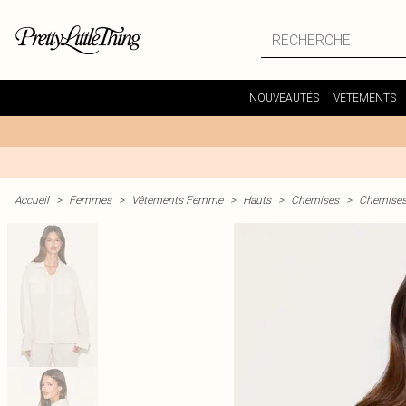
NOUVEAUTÉS
VÊTEMENTS
Accueil
>
Femmes
>
Vêtements Femme
>
Hauts
>
Chemises
>
Chemises