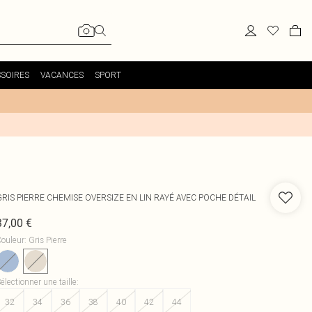
SOIRES
VACANCES
SPORT
GRIS PIERRE CHEMISE OVERSIZE EN LIN RAYÉ AVEC POCHE DÉTAIL
37,00 €
ouleur
:
Gris Pierre
électionner une taille
:
32
34
36
38
40
42
44