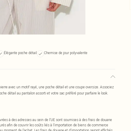
Élégante poche détail
Chemise de jour polyvalente
ierre avec un motif rayé, une poche détail et une coupe oversize. Associez
che détail au pantalon assorti et votre sac préféré pour parfaire le look.
vrées à des adresses au sein de l’UE sont soumises à des frais de douane
urés afin de couvrir les coûts liés à l’importation de biens de commerce
 au moment de l’achat. Les frais de douane et d’importation seront affichés