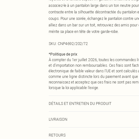
associez-le à un pantalon large dans un ton neutre pour 
contraste entre la silhouette décontractée du pantalon 
coups. Pour une soirée, échangez le pantalon contre une 
alliez dans un bar sur un toit, retrouviez des amis pour
mérite sa place en tête de votre garde-robe.
SKU:
CNP4692/202/72
*
Politique de prix
À compter du 1er juillet 2026, toutes les commandes li
et d’importation non remboursables. Ces frais sont fact
électronique de faible valeur dans l’UE et sont calculés
comme une ligne distincte lors du paiement avant que
reconnaissez et acceptez que ces frais ne sont pas rem
lorsque la loi applicable l’exige.
DÉTAILS ET ENTRETIEN DU PRODUIT
60% Viscose, 32% Coton, 8% Lin Veuillez noter : en raiso
LIVRAISON
Livraison standard France
RETOURS
Jusqu'à 7 jours ouvrables