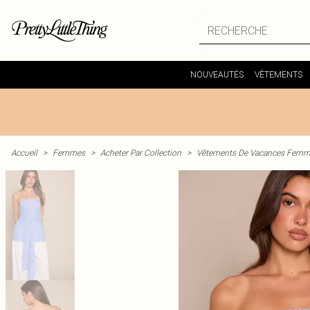
NOUVEAUTÉS
VÊTEMENTS
Accueil
>
Femmes
>
Acheter Par Collection
>
Vêtements De Vacances Fem