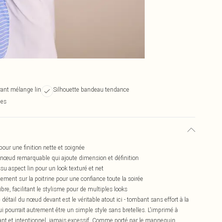
rant mélange lin
Silhouette bandeau tendance
ies
our une finition nette et soignée
n nœud remarquable qui ajoute dimension et définition
su aspect lin pour un look texturé et net
ement sur la poitrine pour une confiance toute la soirée
bre, facilitant le stylisme pour de multiples looks
détail du nœud devant est le véritable atout ici - tombant sans effort à la
 qui pourrait autrement être un simple style sans bretelles. L'imprimé à
gant et intentionnel, jamais excessif. Comme porté par le mannequin,