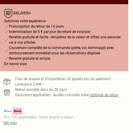
Sublimez votre expérience
Prolongation de retour de 14 jours
Indemnisation de 5 € par jour de retard de livraison
Revente gratuite et facile - récupérez de la valeur et offrez une seconde
vie à vos articles.
Couverture complète de la commande (perte, vol, dommage) avec
remboursement immédiat pour les réclamations éligibles
Revente gratuite et simple
En savoir plus
Frais de douane et d’importation UE ajoutés lors du paiement.
Livraison à 2,99€ !
Retour possible dans les 28 jours
Exclusions applicables.
Veuillez consulter notre
politique de retour
18+, T&C applicables. Crédit soumis à statut
Voir plus