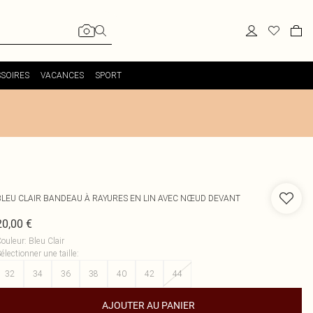
SOIRES
VACANCES
SPORT
BLEU CLAIR BANDEAU À RAYURES EN LIN AVEC NŒUD DEVANT
20,00 €
ouleur
:
Bleu Clair
électionner une taille
:
32
34
36
38
40
42
44
AJOUTER AU PANIER