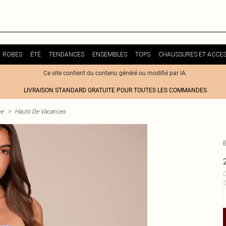
ROBES
ÉTÉ
TENDANCES
ENSEMBLES
TOPS
CHAUSSURES ET ACCES
Ce site contient du contenu généré ou modifié par IA.
LIVRAISON STANDARD GRATUITE POUR TOUTES LES COMMANDES
me
>
Hauts De Vacances
C
S