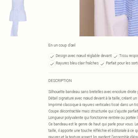
En un coup d’œil
Design avec nœud réglable devant
Tissu respi
Rayures bleu clair fraîches
Parfait pour les sort
DESCRIPTION
Silhouette bandeau sans bretelles avec encolure droite p
Détail signature avec nœud devant à la taille, créant u
Imprimé classique à rayures verticales tissé dans un tis
Coupe décontractée mais structurée qui s'ajuste parfait
Longueur polyvalente qui fonctionne rentrée ou portée li
Ce bandeau est le genre de haut qui parle pour vous. Le 
taille, il apporte une touche réfléchie et éditoriale à ce
rayures et la texture aspect lin gardent l'ensemble élé