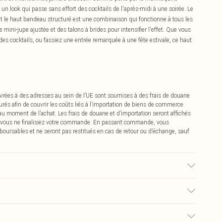
un look qui passe sans effort des cocktails de l'après-midi à une soirée. Le
et le haut bandeau structuré est une combinaison qui fonctionne à tous les
mini-jupe ajustée et des talons à brides pour intensifier l'effet. Que vous
 des cocktails, ou fassiez une entrée remarquée à une fête estivale, ce haut
vrées à des adresses au sein de l’UE sont soumises à des frais de douane
urés afin de couvrir les coûts liés à l’importation de biens de commerce
 au moment de l’achat. Les frais de douane et d’importation seront affichés
 vous ne finalisiez votre commande. En passant commande, vous
boursables et ne seront pas restitués en cas de retour ou d’échange, sauf
n du tissu utilisé, la couleur peut déteindre.
€2.99