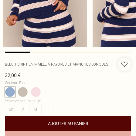
BLEU T-SHIRT EN MAILLE À RAYURES ET MANCHES LONGUES
32,00 €
Couleur
:
Bleu
Sélectionner une taille
:
XS
S
M
L
AJOUTER AU PANIER