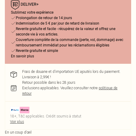
Sublimez votre expérience
Prolongation de retour de 14 jours
Indemnisation de 5 € par jour de retard de livraison
Revente gratuite et facile - récupérez de la valeur et offrez une
seconde vie à vos articles.
Couverture complète de la commande (perte, vol, dommage) avec
remboursement immédiat pour les réclamations éligibles
Revente gratuite et simple
En savoir plus
Frais de douane et d’importation UE ajoutés lors du paiement.
Livraison à 2,99€ !
Retour possible dans les 28 jours
Exclusions applicables.
Veuillez consulter notre
politique de
retour
18+, T&C applicables. Crédit soumis à statut
Voir plus
En un coup d’œil