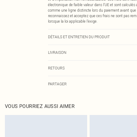
électronique de faible valeur dans l’UE et sont calculés
comme une ligne distincte lors du paiement avant que
reconnaissez et acceptez que ces frais ne sont pas rem
lorsque la loi applicable l’exige.
DÉTAILS ET ENTRETIEN DU PRODUIT
100% Polyester Veuillez noter : en raison du tissu utilis
LIVRAISON
Livraison standard France
RETOURS
Jusqu'à 7 jours ouvrables
Un problème survient ? Vous disposez de 21 jours à com
Livraison express France
PARTAGER
Veuillez noter que nous ne pouvons pas rembourser les 
Jusqu'à 2-3 jours ouvrables
pour adultes, les maillots de bain ou la lingerie si l
Livraison en Point Relais
Les chaussures et/ou vêtements doivent être non portés,
Jusqu'à 7 jours ouvrables
également être essayées en intérieur. Les articles pour l
VOUS POURRIEZ AUSSI AIMER
oreillers, doivent être inutilisés et dans leur emballage 
Cliquez
ici
pour consulter l'intégralité de notre politique