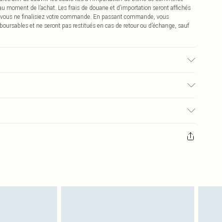
 au moment de l’achat. Les frais de douane et d’importation seront affichés
 vous ne finalisiez votre commande. En passant commande, vous
boursables et ne seront pas restitués en cas de retour ou d’échange, sauf
é, la couleur peut déteindre.
0
pter de la réception pour nous retourner un article.
€7.99
masques tendance, les cosmétiques, les bijoux pour piercings, les jouets
'opercule d'hygiène est endommagé ou endommagé.
€2.99
 non lavés et porter leurs étiquettes d'origine. Les chaussures doivent
a maison, y compris le linge de lit, les matelas, les surmatelas et les
d'origine non ouvert. Ceci n'affecte pas vos droits statutaires.
 de retour.