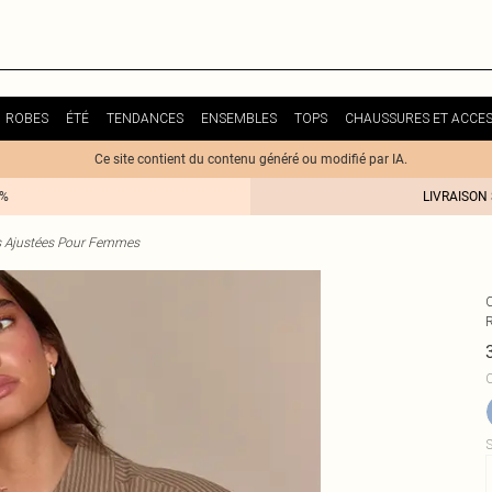
ROBES
ÉTÉ
TENDANCES
ENSEMBLES
TOPS
CHAUSSURES ET ACCES
Ce site contient du contenu généré ou modifié par IA.
0%
LIVRAISON
 Ajustées Pour Femmes
C
S