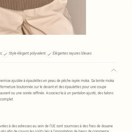
es
Style élégant polyvalent
Élégantes rayures bleues
chemise ajustée à épaulettes en peau de pêche rayée moka. Sa teinte moka
ne fermeture boutonnée sur le devant et des épaulettes pour une coupe
taurant ou une soirée raffinée. Associez-la à un pantalon ajusté, des talons
k complet.
vrées à des adresses au sein de l’UE sont soumises à des frais de douane
urés afin de couvrir les coûts liés à l’importation de biens de commerce