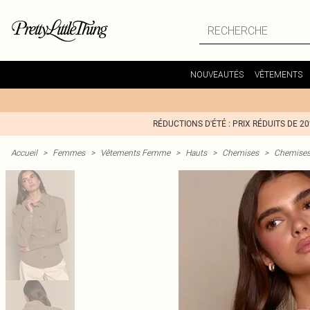
NOUVEAUTÉS
VÊTEMENTS
RÉDUCTIONS D'ÉTÉ : PRIX RÉDUITS DE 2
Accueil
>
Femmes
>
Vêtements Femme
>
Hauts
>
Chemises
>
Chemises