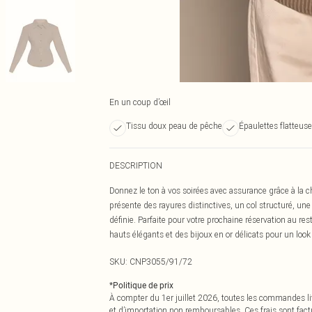
En un coup d’œil
Tissu doux peau de pêche
Épaulettes flatteus
DESCRIPTION
Donnez le ton à vos soirées avec assurance grâce à la 
présente des rayures distinctives, un col structuré, u
définie. Parfaite pour votre prochaine réservation au res
hauts élégants et des bijoux en or délicats pour un loo
SKU:
CNP3055/91/72
*
Politique de prix
À compter du 1er juillet 2026, toutes les commandes li
et d’importation non remboursables. Ces frais sont fact