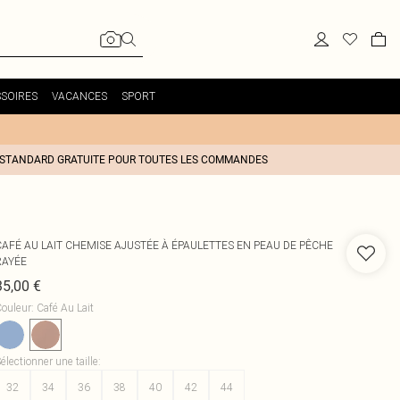
SOIRES
VACANCES
SPORT
 STANDARD GRATUITE POUR TOUTES LES COMMANDES
CAFÉ AU LAIT CHEMISE AJUSTÉE À ÉPAULETTES EN PEAU DE PÊCHE
RAYÉE
35,00 €
ouleur
:
Café Au Lait
électionner une taille
:
32
34
36
38
40
42
44