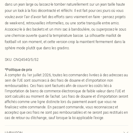
dans un jean large ou laissez-le tomber naturellement sur un jean taille haute
pour un look à la fois décontracté et réfléchi. Il est fait pour ces jours où vous
voulez avoir l'air d'avoir fait des efforts sans vraiment en faire - pensez projets
de week-end, retrouvailles informelles, ou une sortie tranquille entre amis.
Associez-le à des baskets et un mini sac à bandoulière, ou superposez-le sous
une chemise ouverte quand la température baisse. La silhouette maillot de
football vit son moment, et cette version crop la maintient fermement dans la
sphère mode plutôt que dans les gradins.
SKU:
CNQ4540/5/52
*
Politique de prix
À compter du 1er juillet 2026, toutes les commandes livrées à des adresses au
sein de l’UE sont soumises à des frais de douane et d’importation non
remboursables. Ces frais sont facturés afin de couvrir les coûts liés à
l’importation de biens de commerce électronique de faible valeur dans l’UE et
sont calculés au moment de l’achat. Les frais de douane et d’importation seront
affichés comme une ligne distincte lors du paiement avant que vous ne
finalisiez votre commande. En passant commande, vous reconnaissez et
acceptez que ces frais ne sont pas remboursables et ne seront pas restitués en
cas de retour ou d’échange, sauf lorsque la loi applicable l’exige.
LIVRAISON