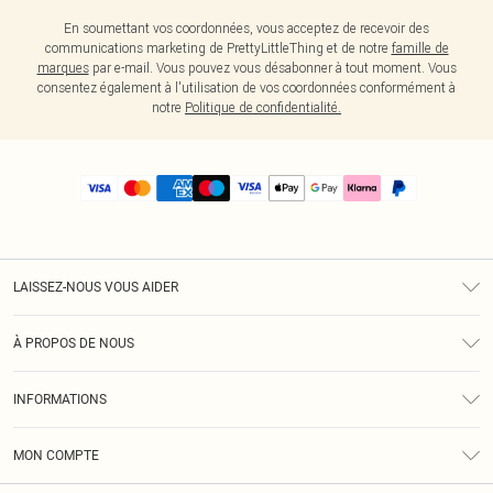
En soumettant vos coordonnées, vous acceptez de recevoir des
communications marketing de PrettyLittleThing et de notre
famille de
marques
par e-mail. Vous pouvez vous désabonner à tout moment. Vous
consentez également à l'utilisation de vos coordonnées conformément à
notre
Politique de confidentialité.
LAISSEZ-NOUS VOUS AIDER
Assistance
À PROPOS DE NOUS
Retours
À Notre Sujet
Guide Des Tailles
INFORMATIONS
PLT Réduction pour les étudiants
Livraison
Conditions Générales
Diversité
Royalty
MON COMPTE
Politique De Confidentialité
Klarna