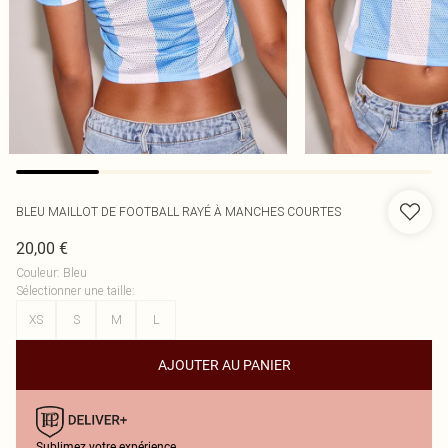
BLEU MAILLOT DE FOOTBALL RAYÉ À MANCHES COURTES
20,00 €
Couleur
:
Bleu
Sélectionner une taille
:
XS
S
M
L
AJOUTER AU PANIER
Sublimez votre expérience