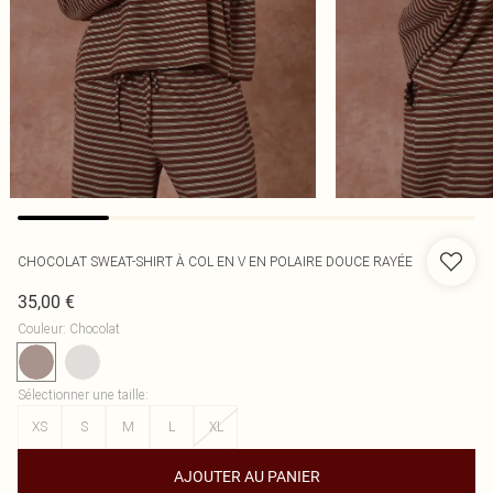
CHOCOLAT SWEAT-SHIRT À COL EN V EN POLAIRE DOUCE RAYÉE
35,00 €
Couleur
:
Chocolat
Sélectionner une taille
:
XS
S
M
L
XL
AJOUTER AU PANIER