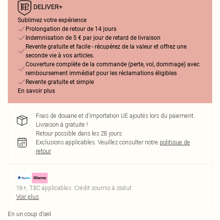
Sublimez votre expérience
Prolongation de retour de 14 jours
Indemnisation de 5 € par jour de retard de livraison
Revente gratuite et facile - récupérez de la valeur et offrez une
seconde vie à vos articles.
Couverture complète de la commande (perte, vol, dommage) avec
remboursement immédiat pour les réclamations éligibles
Revente gratuite et simple
En savoir plus
Frais de douane et d’importation UE ajoutés lors du paiement.
Livraison à gratuite !
Retour possible dans les 28 jours
Exclusions applicables.
Veuillez consulter notre
politique de
retour
18+, T&C applicables. Crédit soumis à statut
Voir plus
En un coup d’œil