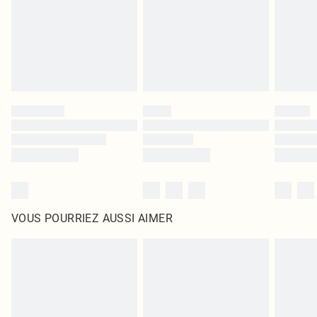
d'origine non ouvert. Ceci n'affecte pas vos droits statutaires.
Cliquez
ici
pour consulter l'intégralité de notre politique de retour.
VOUS POURRIEZ AUSSI AIMER