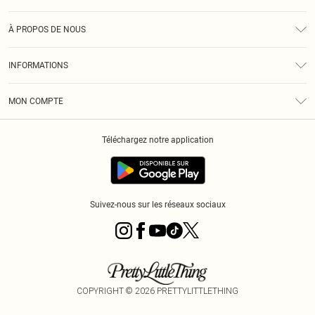
Assistance
À PROPOS DE NOUS
Retours
À Notre Sujet
Guide Des Tailles
INFORMATIONS
PLT Réduction pour les étudiants
Livraison
Conditions Générales
Diversité
Royalty
MON COMPTE
Politique De Confidentialité
Klarna
Cookies
Informations Sur L’App PLT
Réduction étudiant - Student Beans
Téléchargez notre application
Historique
Suivez-nous sur les réseaux sociaux
COPYRIGHT ©
2026
PRETTYLITTLETHING