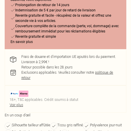
Prolongation de retour de 14 jours
Indemnisation de 5 € par jour de retard de livraison
Revente gratuite et facile - récupérez de la valeur et offrez une
seconde vie à vos articles.
Couverture complète de la commande (perte, vol, dommage) avec
remboursement immédiat pour les réclamations éligibles
Revente gratuite et simple
En savoir plus
Frais de douane et d’importation UE ajoutés lors du paiement.
Livraison à 2,99€ !
Retour possible dans les 28 jours
Exclusions applicables.
Veuillez consulter notre
politique de
retour
18+, T&C applicables. Crédit soumis à statut
Voir plus
En un coup d’œil
Silhouette tailleur affûtée
Tissu gris raffiné
Polyvalence jour-nuit