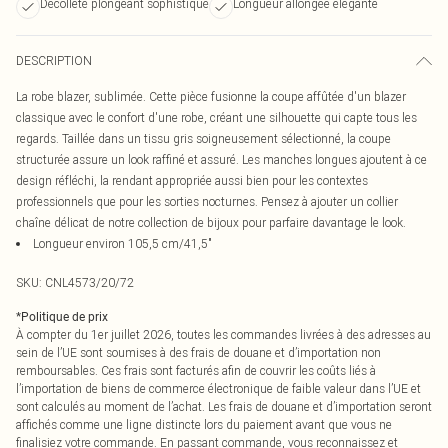
Décolleté plongeant sophistiqué
Longueur allongée élégante
DESCRIPTION
La robe blazer, sublimée. Cette pièce fusionne la coupe affûtée d'un blazer
classique avec le confort d'une robe, créant une silhouette qui capte tous les
regards. Taillée dans un tissu gris soigneusement sélectionné, la coupe
structurée assure un look raffiné et assuré. Les manches longues ajoutent à ce
design réfléchi, la rendant appropriée aussi bien pour les contextes
professionnels que pour les sorties nocturnes. Pensez à ajouter un collier
chaîne délicat de notre collection de bijoux pour parfaire davantage le look.
Longueur environ 105,5 cm/41,5"
SKU:
CNL4573/20/72
*
Politique de prix
À compter du 1er juillet 2026, toutes les commandes livrées à des adresses au
sein de l’UE sont soumises à des frais de douane et d’importation non
remboursables. Ces frais sont facturés afin de couvrir les coûts liés à
l’importation de biens de commerce électronique de faible valeur dans l’UE et
sont calculés au moment de l’achat. Les frais de douane et d’importation seront
affichés comme une ligne distincte lors du paiement avant que vous ne
finalisiez votre commande. En passant commande, vous reconnaissez et