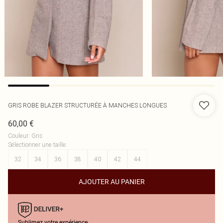
GRIS ROBE BLAZER STRUCTURÉE À MANCHES LONGUES
60,00 €
Couleur
:
Gris
Sélectionner une taille
:
32
34
36
38
40
42
44
AJOUTER AU PANIER
Sublimez votre expérience