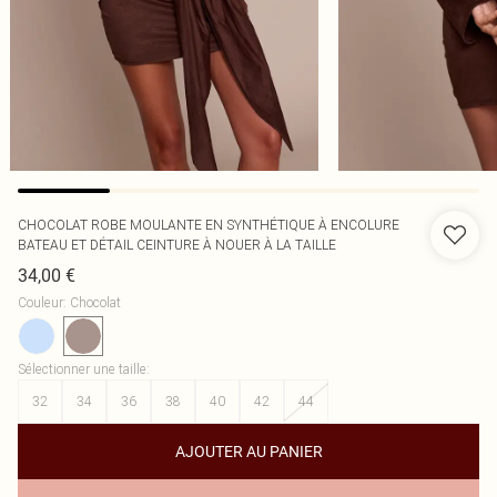
CHOCOLAT ROBE MOULANTE EN SYNTHÉTIQUE À ENCOLURE
BATEAU ET DÉTAIL CEINTURE À NOUER À LA TAILLE
34,00 €
Couleur
:
Chocolat
Sélectionner une taille
:
32
34
36
38
40
42
44
AJOUTER AU PANIER