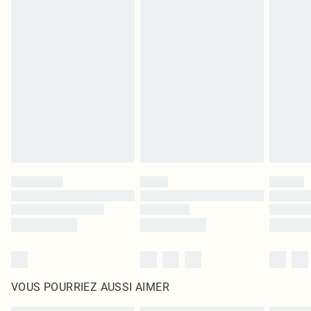
bain ou la lingerie si l'opercule d'hygiène est endommagé ou endommagé.
Les chaussures et/ou vêtements doivent être non portés, non lavés et porter
leurs étiquettes d'origine. Les chaussures doivent également être essayées en
intérieur. Les articles pour la maison, y compris le linge de lit, les matelas, les
surmatelas et les oreillers, doivent être inutilisés et dans leur emballage
d'origine non ouvert. Ceci n'affecte pas vos droits statutaires.
Cliquez
ici
pour consulter l'intégralité de notre politique de retour.
VOUS POURRIEZ AUSSI AIMER