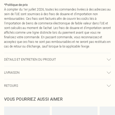
*
Politique de prix
À compter du 1er juillet 2026, toutes les commandes livrées à des adresses au
sein de l’UE sont soumises à des frais de douane et d’importation non
remboursables. Ces frais sont facturés afin de couvrir les coûts liés à
l’importation de biens de commerce électronique de faible valeur dans l’UE et
sont calculés au moment de l’achat. Les frais de douane et d’importation seront
affichés comme une ligne distincte lors du paiement avant que vous ne
finalisiez votre commande. En passant commande, vous reconnaissez et
acceptez que ces frais ne sont pas remboursables et ne seront pas restitués en
cas de retour ou d’échange, sauf lorsque la loi applicable l’exige.
DÉTAILS ET ENTRETIEN DU PRODUIT
90,0 % Polyester, 10,0 % Élasthanne Veuillez noter : en raison du tissu utilisé,
LIVRAISON
des transferts de couleur peuvent se produire.
Livraison standard France
0
RETOURS
Jusqu'à 7 jours ouvrables
Un problème survient ? Vous disposez de 21 jours à compter de la réception
Livraison express France
€7.99
VOUS POURRIEZ AUSSI AIMER
pour nous retourner un article.
Jusqu'à 2-3 jours ouvrables
Veuillez noter que nous ne pouvons pas rembourser les masques tendance, les
Livraison en Point Relais
€2.99
cosmétiques, les bijoux pour piercings, les jouets pour adultes, les maillots de
Jusqu'à 7 jours ouvrables