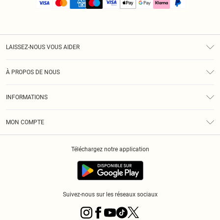
LAISSEZ-NOUS VOUS AIDER
Assistance
À PROPOS DE NOUS
Retours
À Notre Sujet
Guide Des Tailles
INFORMATIONS
PLT Réduction pour les étudiants
Livraison
Conditions Générales
Diversité
Royalty
MON COMPTE
Politique De Confidentialité
Klarna
Cookies
Informations Sur L’App PLT
Réduction étudiant - Student Beans
Téléchargez notre application
Historique
Suivez-nous sur les réseaux sociaux