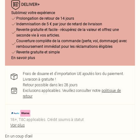
Sublimez votre expérience
Prolongation de retour de 14 jours
Indemnisation de 5 € par jour de retard de livraison
Revente gratuite et facile - récupérez de la valeur et offrez une
seconde vie à vos articles.
Couverture complète de la commande (perte, vol, dommage) avec
remboursement immédiat pour les réclamations éligibles
Revente gratuite et simple
En savoir plus
Frais de douane et d’importation UE ajoutés lors du paiement.
Livraison à gratuite !
Retour possible dans les 28 jours
Exclusions applicables.
Veuillez consulter notre
politique de
retour
18+, T&C applicables. Crédit soumis à statut
Voir plus
En un coup d’œil