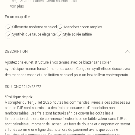
18+, T&C applicables. Crédit soumis à statut
Voir plus
En un coup d’œil
Silhouette moderne sans col
Manches cocon amples
Synthétique taupe élégante
Style soirée raffiné
DESCRIPTION
Ajoutez chaleur et structure à vos tenues avec ce blazer sans col en
synthétique marron foncé à manches cocon. Conçu en synthétique douce avec
des manches cocon et une finition sans col pour un look tailleur contemporain.
SKU:
CNO2242/23/72
*
Politique de prix
À compter du 1er juillet 2026, toutes les commandes livrées à des adresses au
sein de l’UE sont soumises à des frais de douane et d’importation non
remboursables. Ces frais sont facturés afin de couvrir les coûts liés à
l’importation de biens de commerce électronique de faible valeur dans l’UE et
sont calculés au moment de l’achat. Les frais de douane et d’importation seront
affichés comme une ligne distincte lors du paiement avant que vous ne
finalisiez votre commande. En passant commande, vous reconnaissez et