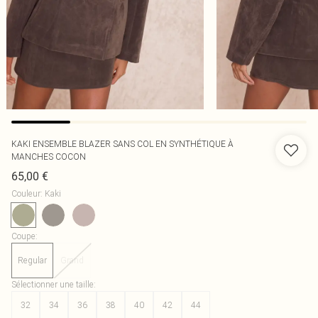
KAKI ENSEMBLE BLAZER SANS COL EN SYNTHÉTIQUE À
MANCHES COCON
65,00 €
Couleur
:
Kaki
Coupe
:
Regular
Grand
Sélectionner une taille
:
32
34
36
38
40
42
44