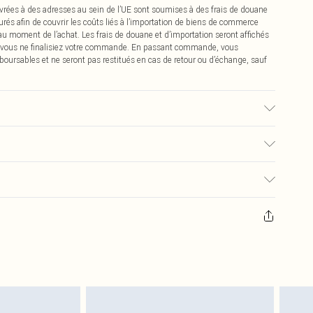
vrées à des adresses au sein de l’UE sont soumises à des frais de douane
urés afin de couvrir les coûts liés à l’importation de biens de commerce
 au moment de l’achat. Les frais de douane et d’importation seront affichés
 vous ne finalisiez votre commande. En passant commande, vous
boursables et ne seront pas restitués en cas de retour ou d’échange, sauf
 du tissu utilisé, la couleur peut déteindre.
€2.99
pter de la réception pour nous retourner un article.
€9.99
masques tendance, les cosmétiques, les bijoux pour piercings, les jouets
'opercule d'hygiène est endommagé ou endommagé.
€2.99
 non lavés et porter leurs étiquettes d'origine. Les chaussures doivent
a maison, y compris le linge de lit, les matelas, les surmatelas et les
d'origine non ouvert. Ceci n'affecte pas vos droits statutaires.
 de retour.