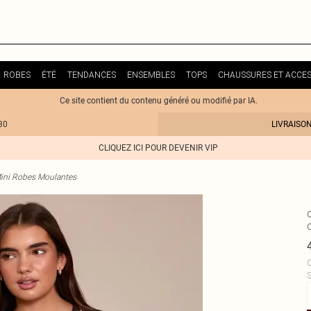
ROBES
ÉTÉ
TENDANCES
ENSEMBLES
TOPS
CHAUSSURES ET ACCES
Ce site contient du contenu généré ou modifié par IA.
30
LIVRAISO
CLIQUEZ ICI POUR DEVENIR VIP
ini Robes Moulantes
C
S