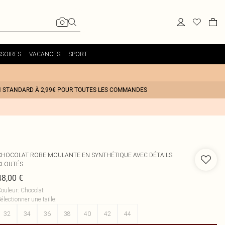
SOIRES
VACANCES
SPORT
N STANDARD À 2,99€ POUR TOUTES LES COMMANDES
CHOCOLAT ROBE MOULANTE EN SYNTHÉTIQUE AVEC DÉTAILS
CLOUTÉS
48,00 €
ouleur
:
Chocolat
électionner une taille
:
32
34
36
38
40
42
44