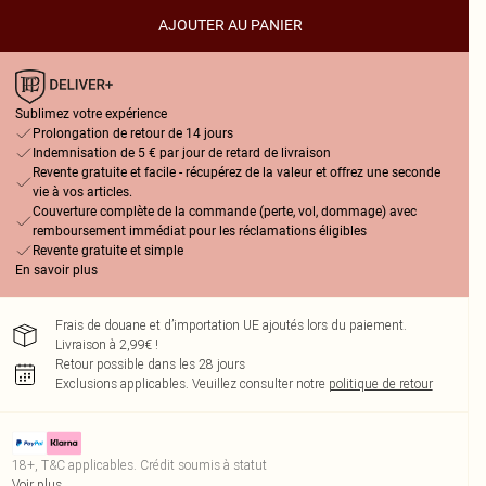
AJOUTER AU PANIER
Sublimez votre expérience
Prolongation de retour de 14 jours
Indemnisation de 5 € par jour de retard de livraison
Revente gratuite et facile - récupérez de la valeur et offrez une seconde
vie à vos articles.
Couverture complète de la commande (perte, vol, dommage) avec
remboursement immédiat pour les réclamations éligibles
Revente gratuite et simple
En savoir plus
Frais de douane et d’importation UE ajoutés lors du paiement.
Livraison à 2,99€ !
Retour possible dans les 28 jours
Exclusions applicables.
Veuillez consulter notre
politique de retour
18+, T&C applicables. Crédit soumis à statut
Voir plus