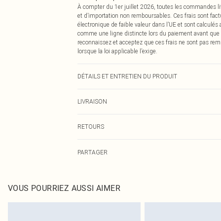
À compter du 1er juillet 2026, toutes les commandes li
et d’importation non remboursables. Ces frais sont fact
électronique de faible valeur dans l’UE et sont calculés
comme une ligne distincte lors du paiement avant que
reconnaissez et acceptez que ces frais ne sont pas rem
lorsque la loi applicable l’exige.
DÉTAILS ET ENTRETIEN DU PRODUIT
90% Polyester, 10% Élasthanne Veuillez noter : en raison
LIVRAISON
Livraison standard France
RETOURS
Jusqu'à 7 jours ouvrables
Un problème survient ? Vous disposez de 21 jours à com
Livraison express France
PARTAGER
Veuillez noter que nous ne pouvons pas rembourser les 
Jusqu'à 2-3 jours ouvrables
pour adultes, les maillots de bain ou la lingerie si l
Livraison en Point Relais
Les chaussures et/ou vêtements doivent être non portés,
Jusqu'à 7 jours ouvrables
également être essayées en intérieur. Les articles pour l
VOUS POURRIEZ AUSSI AIMER
oreillers, doivent être inutilisés et dans leur emballage 
Cliquez
ici
pour consulter l'intégralité de notre politique