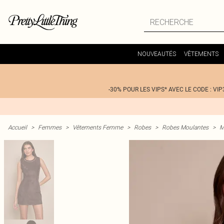
NOUVEAUTÉS
VÊTEMENTS
-30% POUR LES VIPS* AVEC LE CODE : VIP
Accueil
>
Femmes
>
Vêtements Femme
>
Robes
>
Robes Moulantes
>
M