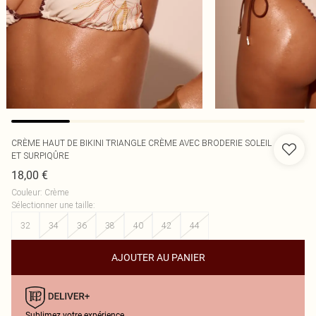
CRÈME HAUT DE BIKINI TRIANGLE CRÈME AVEC BRODERIE SOLEIL
ET SURPIQÛRE
18,00 €
Couleur
:
Crème
Sélectionner une taille
:
32
34
36
38
40
42
44
AJOUTER AU PANIER
Sublimez votre expérience