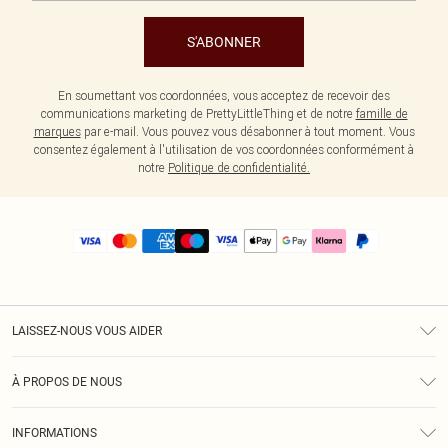
S'ABONNER
En soumettant vos coordonnées, vous acceptez de recevoir des
communications marketing de PrettyLittleThing et de notre
famille de
marques
par e-mail. Vous pouvez vous désabonner à tout moment. Vous
consentez également à l'utilisation de vos coordonnées conformément à
notre
Politique de confidentialité.
LAISSEZ-NOUS VOUS AIDER
Assistance
À PROPOS DE NOUS
Retours
À Notre Sujet
Guide Des Tailles
INFORMATIONS
PLT Réduction pour les étudiants
Livraison