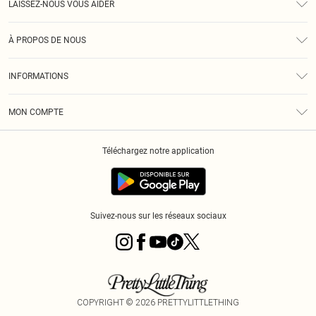
LAISSEZ-NOUS VOUS AIDER
Assistance
À PROPOS DE NOUS
Retours
À Notre Sujet
Guide Des Tailles
INFORMATIONS
PLT Réduction pour les étudiants
Livraison
Conditions Générales
Diversité
Royalty
MON COMPTE
Politique De Confidentialité
Klarna
Cookies
Informations Sur L’App PLT
Réduction étudiant - Student Beans
Téléchargez notre application
Historique
Suivez-nous sur les réseaux sociaux
COPYRIGHT ©
2026
PRETTYLITTLETHING