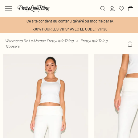
Ce site contient du contenu généré ou modifié par IA.
-30% POUR LES VIPS* AVEC LE CODE : VIP30
Vêtements De La Marque PrettyLittleThing
>
PrettyLittleThing
Trousers