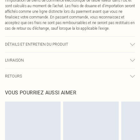
l’importation de biens de commerce électronique de faible valeur dans l’UE et
sont calculés au moment de l’achat. Les frais de douane et d’importation seront
affichés comme une ligne distincte lors du paiement avant que vous ne
finalisiez votre commande. En passant commande, vous reconnaissez et
acceptez que ces frais ne sont pas remboursables et ne seront pas restitués en
cas de retour ou d’échange, sauf lorsque la loi applicable l’exige.
DÉTAILS ET ENTRETIEN DU PRODUIT
60,0% Coton, 40,0% Polyester Veuillez noter : en raison du tissu utilisé, la
LIVRAISON
couleur peut déteindre.
Livraison standard France
€2.99
RETOURS
Jusqu'à 7 jours ouvrables
Un problème survient ? Vous disposez de 21 jours à compter de la réception
Livraison express France
€9.99
VOUS POURRIEZ AUSSI AIMER
pour nous retourner un article.
Jusqu'à 2-3 jours ouvrables
Veuillez noter que nous ne pouvons pas rembourser les masques tendance, les
Livraison en Point Relais
€2.99
cosmétiques, les bijoux pour piercings, les jouets pour adultes, les maillots de
Jusqu'à 7 jours ouvrables
bain ou la lingerie si l'opercule d'hygiène est endommagé ou endommagé.
Les chaussures et/ou vêtements doivent être non portés, non lavés et porter
leurs étiquettes d'origine. Les chaussures doivent également être essayées en
intérieur. Les articles pour la maison, y compris le linge de lit, les matelas, les
surmatelas et les oreillers, doivent être inutilisés et dans leur emballage