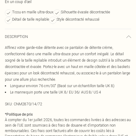
En un coup d’œil
Tissu en maille ultra-doux
Silhouette évasée décontractée
Détail de taille repliable
Style décontracté rehaussé
DESCRIPTION
Affinez votre garde-robe détente avec ce pantalon de détente crème,
confectionné dans une maille ultra-douce pour un confort inégalé. Le détail
soigné de la taille repliable introduit un élément de design subtil à la silhouette
décontractée et évasée. Portez-le avec un haut en maille côtelée et des baskets
épaisses pour un look décontracté rehaussé, ou associez-le à un pantalon large
pour une allure plus recherchée.
Longueur environ 76 cm/30" (Basé sur un échantillon taille UK 8)
Le mannequin porte une taille UK 8/ EU 36/ AUS 8/ US 4
SKU:
CNM2870/14/72
*
Politique de prix
À compter du 1er juillet 2026, toutes les commandes livrées à des adresses au
sein de l’UE sont soumises à des frais de douane et d’importation non
remboursables. Ces frais sont facturés afin de couvrir les coûts liés à