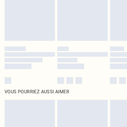
d'origine non ouvert. Ceci n'affecte pas vos droits statutaires.
Cliquez
ici
pour consulter l'intégralité de notre politique de retour.
VOUS POURRIEZ AUSSI AIMER