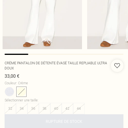
CRÈME PANTALON DE DÉTENTE ÉVASÉ TAILLE REPLIABLE ULTRA
DOUX
33,00 €
Couleur
:
Crème
Sélectionner une taille
:
32
34
36
38
40
42
44
RUPTURE DE STOCK