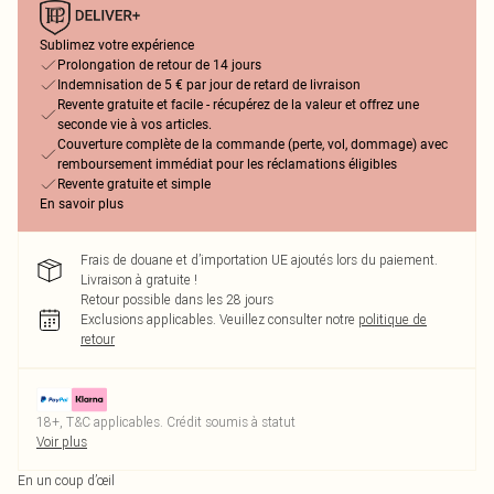
Sublimez votre expérience
Prolongation de retour de 14 jours
Indemnisation de 5 € par jour de retard de livraison
Revente gratuite et facile - récupérez de la valeur et offrez une
seconde vie à vos articles.
Couverture complète de la commande (perte, vol, dommage) avec
remboursement immédiat pour les réclamations éligibles
Revente gratuite et simple
En savoir plus
Frais de douane et d’importation UE ajoutés lors du paiement.
Livraison à gratuite !
Retour possible dans les 28 jours
Exclusions applicables.
Veuillez consulter notre
politique de
retour
18+, T&C applicables. Crédit soumis à statut
Voir plus
En un coup d’œil