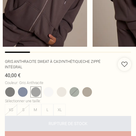
GRIS ANTHRACITE SWEAT À CASYNTHÉTIQUECHE ZIPPÉ
INTÉGRAL
40,00 €
Couleur
:
Gris Anthracite
Sélectionner une taille
:
XS
S
M
L
XL
RUPTURE DE STOCK