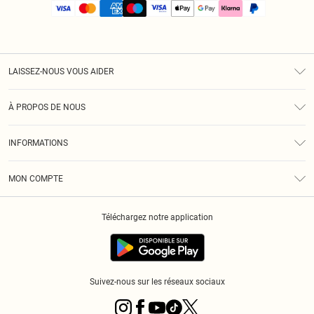
LAISSEZ-NOUS VOUS AIDER
Assistance
À PROPOS DE NOUS
Retours
À Notre Sujet
Guide Des Tailles
INFORMATIONS
PLT Réduction pour les étudiants
Livraison
Conditions Générales
Diversité
Royalty
MON COMPTE
Politique De Confidentialité
Klarna
Cookies
Informations Sur L’App PLT
Réduction étudiant - Student Beans
Téléchargez notre application
Historique
Suivez-nous sur les réseaux sociaux