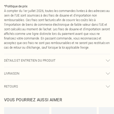
*
Politique de prix
À compter du 1er juillet 2026, toutes les commandes livrées à des adresses au
sein de l’UE sont soumises à des frais de douane et d’importation non
remboursables. Ces frais sont facturés afin de couvrir les coûts liés à
l’importation de biens de commerce électronique de faible valeur dans l’UE et
sont calculés au moment de l’achat. Les frais de douane et d’importation seront
affichés comme une ligne distincte lors du paiement avant que vous ne
finalisiez votre commande. En passant commande, vous reconnaissez et
acceptez que ces frais ne sont pas remboursables et ne seront pas restitués en
cas de retour ou d’échange, sauf lorsque la loi applicable l’exige.
DÉTAILS ET ENTRETIEN DU PRODUIT
60% coton Bci, 40% polyester. Veuillez noter : en raison du tissu utilisé, la
LIVRAISON
couleur peut déteindre.
Livraison standard France
0
RETOURS
Jusqu'à 7 jours ouvrables
Un problème survient ? Vous disposez de 21 jours à compter de la réception
Livraison express France
€7.99
VOUS POURRIEZ AUSSI AIMER
pour nous retourner un article.
Jusqu'à 2-3 jours ouvrables
Veuillez noter que nous ne pouvons pas rembourser les masques tendance, les
Livraison en Point Relais
€2.99
cosmétiques, les bijoux pour piercings, les jouets pour adultes, les maillots de