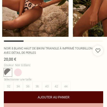
NOIR & BLANC HAUT DE BIKINI TRIANGLE À IMPRIMÉ TOURBILLON
AVEC DÉTAIL DE PERLES
20,00 €
Couleur
:
Noir & Blanc
Sélectionner une taille
:
32
34
36
38
40
42
44
AJOUTER AU PANIER