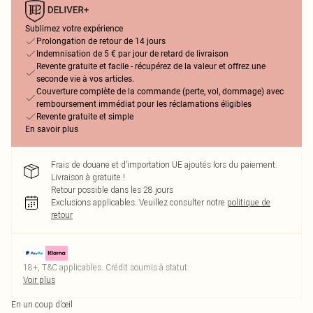
Sublimez votre expérience
Prolongation de retour de 14 jours
Indemnisation de 5 € par jour de retard de livraison
Revente gratuite et facile - récupérez de la valeur et offrez une
seconde vie à vos articles.
Couverture complète de la commande (perte, vol, dommage) avec
remboursement immédiat pour les réclamations éligibles
Revente gratuite et simple
En savoir plus
Frais de douane et d’importation UE ajoutés lors du paiement.
Livraison à gratuite !
Retour possible dans les 28 jours
Exclusions applicables.
Veuillez consulter notre
politique de
retour
18+, T&C applicables. Crédit soumis à statut
Voir plus
En un coup d’œil