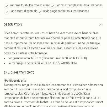
Imprimé tourbillon rose éclatant
Bonnets triangle avec détail de perles
Bas assorti disponible
Style plage parfait pour les vacances
DESCRIPTION
Dites bonjour à votre nouveau must-have de vacances avec ce haut de bikini
triangle à imprimé tourbillon rose avec détail de perles. Confectionné dans un
tissu à imprimé tourbillon rose avec un détail de perles et une coupe triangle,
comment résister ? Associez-le au bas de bikini assorti et à des accessoires
dorés pour parfaire votre bronzage.
Longueur environ 16,5 cm (Basé sur un échantillon taille UK 8)
Le mannequin porte la taille UK 8/ EU 36/ AUS 8/ US 4
SKU:
CNH8776/109/72
*
Politique de prix
À compter du 1er juillet 2026, toutes les commandes livrées à des adresses au
sein de l’UE sont soumises à des frais de douane et d’importation non
remboursables. Ces frais sont facturés afin de couvrir les coûts liés à
l’importation de biens de commerce électronique de faible valeur dans l’UE et
sont calculés au moment de l’achat. Les frais de douane et d’importation seront
affichés comme une ligne distincte lors du paiement avant que vous ne