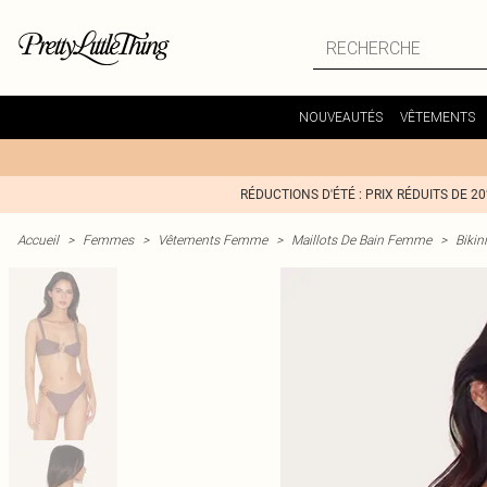
NOUVEAUTÉS
VÊTEMENTS
RÉDUCTIONS D'ÉTÉ : PRIX RÉDUITS DE 2
Accueil
>
Femmes
>
Vêtements Femme
>
Maillots De Bain Femme
>
Bikin