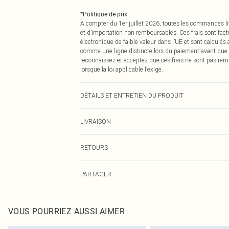
*
Politique de prix
À compter du 1er juillet 2026, toutes les commandes li
et d’importation non remboursables. Ces frais sont fact
électronique de faible valeur dans l’UE et sont calculés
comme une ligne distincte lors du paiement avant que
reconnaissez et acceptez que ces frais ne sont pas rem
lorsque la loi applicable l’exige.
DÉTAILS ET ENTRETIEN DU PRODUIT
95,0 % Polyester, 5,0 % Élasthanne Veuillez noter : en ra
LIVRAISON
Livraison standard France
RETOURS
Jusqu'à 7 jours ouvrables
Un problème survient ? Vous disposez de 21 jours à com
Livraison express France
PARTAGER
Veuillez noter que nous ne pouvons pas rembourser les 
Jusqu'à 2-3 jours ouvrables
pour adultes, les maillots de bain ou la lingerie si l
Livraison en Point Relais
Les chaussures et/ou vêtements doivent être non portés,
Jusqu'à 7 jours ouvrables
également être essayées en intérieur. Les articles pour l
VOUS POURRIEZ AUSSI AIMER
oreillers, doivent être inutilisés et dans leur emballage 