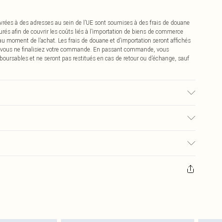
vrées à des adresses au sein de l’UE sont soumises à des frais de douane
urés afin de couvrir les coûts liés à l’importation de biens de commerce
 au moment de l’achat. Les frais de douane et d’importation seront affichés
 vous ne finalisiez votre commande. En passant commande, vous
boursables et ne seront pas restitués en cas de retour ou d’échange, sauf
ison du tissu utilisé, la couleur peut déteindre.
0
pter de la réception pour nous retourner un article.
€7.99
masques tendance, les cosmétiques, les bijoux pour piercings, les jouets
'opercule d'hygiène est endommagé ou endommagé.
€2.99
 non lavés et porter leurs étiquettes d'origine. Les chaussures doivent
a maison, y compris le linge de lit, les matelas, les surmatelas et les
d'origine non ouvert. Ceci n'affecte pas vos droits statutaires.