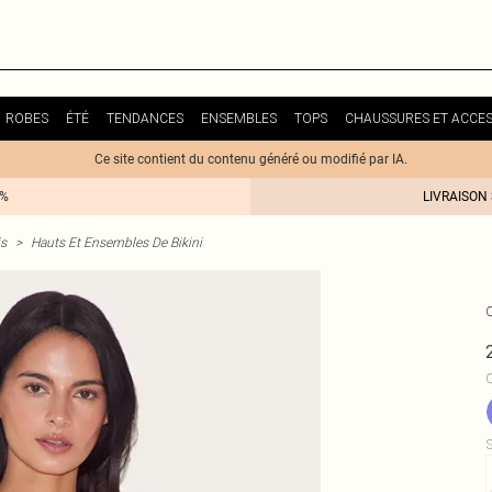
ROBES
ÉTÉ
TENDANCES
ENSEMBLES
TOPS
CHAUSSURES ET ACCES
Ce site contient du contenu généré ou modifié par IA.
0%
LIVRAISON
is
>
Hauts Et Ensembles De Bikini
C
S