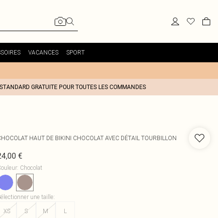
SOIRES
VACANCES
SPORT
 STANDARD GRATUITE POUR TOUTES LES COMMANDES
CHOCOLAT HAUT DE BIKINI CHOCOLAT AVEC DÉTAIL TOURBILLON
24,00 €
ouleur
:
Chocolat
électionner une taille
:
XS
S
M
L