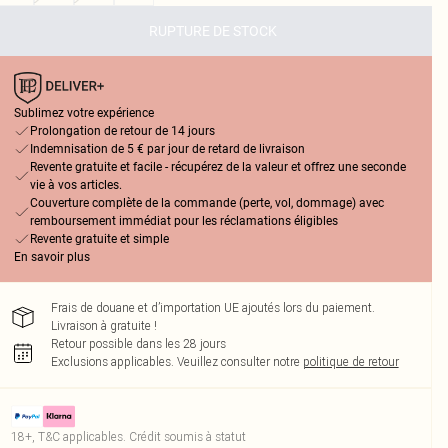
RUPTURE DE STOCK
Sublimez votre expérience
Prolongation de retour de 14 jours
Indemnisation de 5 € par jour de retard de livraison
Revente gratuite et facile - récupérez de la valeur et offrez une seconde
vie à vos articles.
Couverture complète de la commande (perte, vol, dommage) avec
remboursement immédiat pour les réclamations éligibles
Revente gratuite et simple
En savoir plus
Frais de douane et d’importation UE ajoutés lors du paiement.
Livraison à gratuite !
Retour possible dans les 28 jours
Exclusions applicables.
Veuillez consulter notre
politique de retour
18+, T&C applicables. Crédit soumis à statut