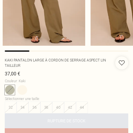
KAKI PANTALON LARGE À CORDON DE SERRAGE ASPECT LIN
TAILLEUR
37,00 €
Couleur
:
Kaki
Sélectionner une taille
:
32
34
36
38
40
42
44
RUPTURE DE STOCK