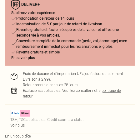
Sublimez votre expérience
Prolongation de retour de 14 jours
Indemnisation de 5 € par jour de retard de livraison
Revente gratuite et facile - récupérez de la valeur et offrez une
seconde vie à vos articles.
Couverture complète de la commande (perte, vol, dommage) avec
remboursement immédiat pour les réclamations éligibles
Revente gratuite et simple
En savoir plus
Frais de douane et d’importation UE ajoutés lors du paiement.
Livraison à 2,99€ !
Retour possible dans les 28 jours
Exclusions applicables.
Veuillez consulter notre
politique de
retour
18+, T&C applicables. Crédit soumis à statut
Voir plus
En un coup d’œil