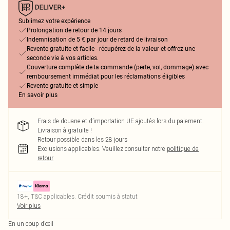
Sublimez votre expérience
Prolongation de retour de 14 jours
Indemnisation de 5 € par jour de retard de livraison
Revente gratuite et facile - récupérez de la valeur et offrez une
seconde vie à vos articles.
Couverture complète de la commande (perte, vol, dommage) avec
remboursement immédiat pour les réclamations éligibles
Revente gratuite et simple
En savoir plus
Frais de douane et d’importation UE ajoutés lors du paiement.
Livraison à gratuite !
Retour possible dans les 28 jours
Exclusions applicables.
Veuillez consulter notre
politique de
retour
18+, T&C applicables. Crédit soumis à statut
Voir plus
En un coup d’œil