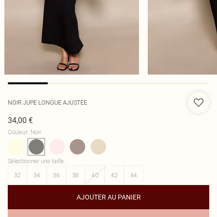
NOIR JUPE LONGUE AJUSTÉE
34,00 €
Couleur
:
Noir
Sélectionner une taille
:
32
34
36
38
40
42
44
AJOUTER AU PANIER