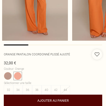
ORANGE PANTALON COORDONNÉ PLISSÉ AJUSTÉ
32,00 €
Couleur
:
Orange
Sélectionner une taille
:
32
34
36
38
40
42
44
AJOUTER AU PANIER