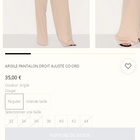
ARGILE PANTALON DROIT AJUSTÉ CO-ORD
35,00 €
Couleur
:
Argile
Coupe
:
Regular
Grande taille
Sélectionner une taille
:
32
34
36
38
40
42
44
RUPTURE DE STOCK