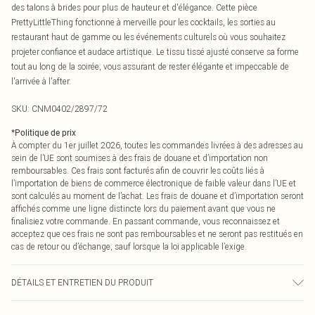
des talons à brides pour plus de hauteur et d'élégance. Cette pièce
PrettyLittleThing fonctionne à merveille pour les cocktails, les sorties au
restaurant haut de gamme ou les événements culturels où vous souhaitez
projeter confiance et audace artistique. Le tissu tissé ajusté conserve sa forme
tout au long de la soirée, vous assurant de rester élégante et impeccable de
l'arrivée à l'after.
SKU:
CNM0402/2897/72
*
Politique de prix
À compter du 1er juillet 2026, toutes les commandes livrées à des adresses au
sein de l’UE sont soumises à des frais de douane et d’importation non
remboursables. Ces frais sont facturés afin de couvrir les coûts liés à
l’importation de biens de commerce électronique de faible valeur dans l’UE et
sont calculés au moment de l’achat. Les frais de douane et d’importation seront
affichés comme une ligne distincte lors du paiement avant que vous ne
finalisiez votre commande. En passant commande, vous reconnaissez et
acceptez que ces frais ne sont pas remboursables et ne seront pas restitués en
cas de retour ou d’échange, sauf lorsque la loi applicable l’exige.
DÉTAILS ET ENTRETIEN DU PRODUIT
100,0 % Polyester Veuillez noter : en raison du tissu utilisé, la couleur peut