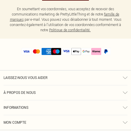
En soumettant vos coordonnées, vous acceptez de recevoir des
communications marketing de PrettyLittleThing et de notre
famille de
marques
par e-mail. Vous pouvez vous désabonner à tout moment. Vous
consentez également à l'utilisation de vos coordonnées conformément à
notre
Politique de confidentialité.
LAISSEZ-NOUS VOUS AIDER
Assistance
À PROPOS DE NOUS
Retours
À Notre Sujet
Guide Des Tailles
INFORMATIONS
PLT Réduction pour les étudiants
Livraison
Conditions Générales
Diversité
Royalty
MON COMPTE
Politique De Confidentialité
Klarna