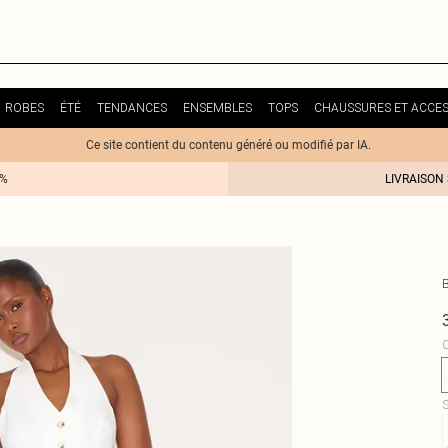
ROBES
ÉTÉ
TENDANCES
ENSEMBLES
TOPS
CHAUSSURES ET ACCES
Ce site contient du contenu généré ou modifié par IA.
0%
LIVRAISON
C
S