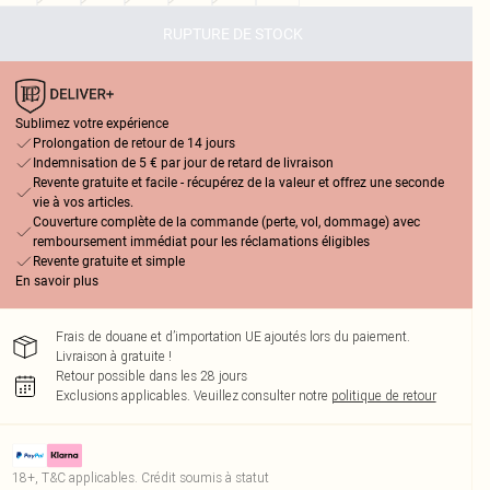
RUPTURE DE STOCK
Sublimez votre expérience
Prolongation de retour de 14 jours
Indemnisation de 5 € par jour de retard de livraison
Revente gratuite et facile - récupérez de la valeur et offrez une seconde
vie à vos articles.
Couverture complète de la commande (perte, vol, dommage) avec
remboursement immédiat pour les réclamations éligibles
Revente gratuite et simple
En savoir plus
Frais de douane et d’importation UE ajoutés lors du paiement.
Livraison à gratuite !
Retour possible dans les 28 jours
Exclusions applicables.
Veuillez consulter notre
politique de retour
18+, T&C applicables. Crédit soumis à statut