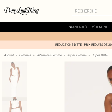
NOUVEAUTÉS
VÊTEMENTS
RÉDUCTIONS D'ÉTÉ : PRIX RÉDUITS DE 2
Accueil
>
Femmes
>
Vêtements Femme
>
Jupes Femme
>
Jupes D'été