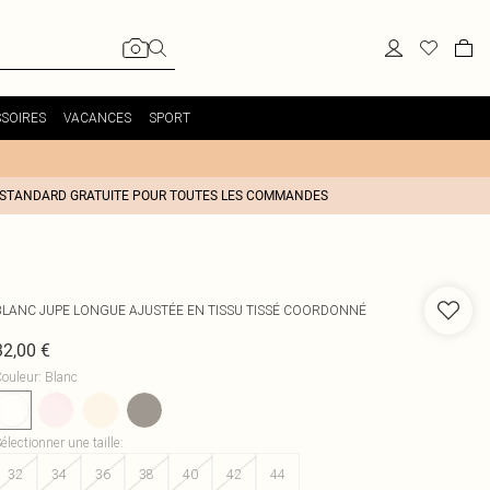
SOIRES
VACANCES
SPORT
 STANDARD GRATUITE POUR TOUTES LES COMMANDES
BLANC JUPE LONGUE AJUSTÉE EN TISSU TISSÉ COORDONNÉ
32,00 €
ouleur
:
Blanc
électionner une taille
:
32
34
36
38
40
42
44