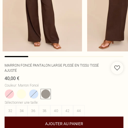
MARRON FONCÉ PANTALON LARGE PLISSÉ EN TISSU TISSÉ
AJUSTÉ
40,00 €
Couleur
:
Marron Foncé
Sélectionner une taille
:
32
34
36
38
40
42
44
AJOUTER AU PANIER