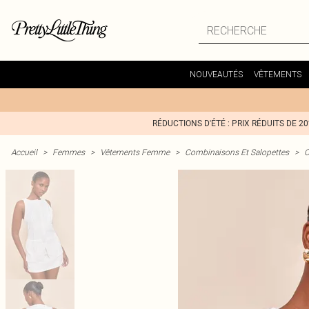
NOUVEAUTÉS
VÊTEMENTS
RÉDUCTIONS D'ÉTÉ : PRIX RÉDUITS DE 2
Accueil
>
Femmes
>
Vêtements Femme
>
Combinaisons Et Salopettes
>
C