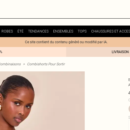
ROBES
ÉTÉ
TENDANCES
ENSEMBLES
TOPS
CHAUSSURES ET ACCES
Ce site contient du contenu généré ou modifié par IA.
0%
LIVRAISON
ombinaisons
>
Combishorts Pour Sortir
C
S