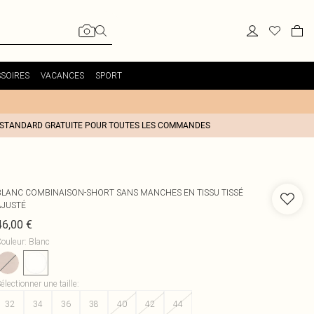
SOIRES
VACANCES
SPORT
 STANDARD GRATUITE POUR TOUTES LES COMMANDES
BLANC COMBINAISON-SHORT SANS MANCHES EN TISSU TISSÉ
AJUSTÉ
46,00 €
ouleur
:
Blanc
électionner une taille
:
32
34
36
38
40
42
44