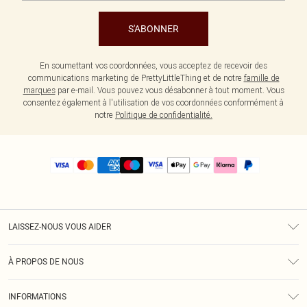
S'ABONNER
En soumettant vos coordonnées, vous acceptez de recevoir des
communications marketing de PrettyLittleThing et de notre
famille de
marques
par e-mail. Vous pouvez vous désabonner à tout moment. Vous
consentez également à l'utilisation de vos coordonnées conformément à
notre
Politique de confidentialité.
LAISSEZ-NOUS VOUS AIDER
Assistance
À PROPOS DE NOUS
Retours
À Notre Sujet
Guide Des Tailles
INFORMATIONS
PLT Réduction pour les étudiants
Livraison