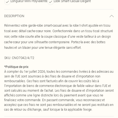
Longueur Mini Polyvalente
Look Smart-Casual Élégant
DESCRIPTION
Réinventez votre garde-robe smart-casual avec la robe t-shirt ajustée en tissu
tissé avec détail cache-cœur noire. Confectionnée dans un tissu tissé structuré
noir, cette robe courte allie la coupe classique d'une veste tailleur à un design
cache-cœur pour une silhouette contemporaine. Portez-la avec des bottes
hautes et un blazer pour une tenue élégante sans effort.
SKU:
CNO7042/4/72
*
Politique de prix
À compter du 1er juillet 2026, toutes les commandes livrées à des adresses au
sein de l’UE sont soumises à des frais de douane et d’importation non
remboursables. Ces frais sont facturés afin de couvrir les coûts liés à
l’importation de biens de commerce électronique de faible valeur dans l’UE et
sont calculés au moment de l’achat. Les frais de douane et d’importation seront
affichés comme une ligne distincte lors du paiement avant que vous ne
finalisiez votre commande. En passant commande, vous reconnaissez et
acceptez que ces frais ne sont pas remboursables et ne seront pas restitués en
cas de retour ou d’échange, sauf lorsque la loi applicable l’exige.