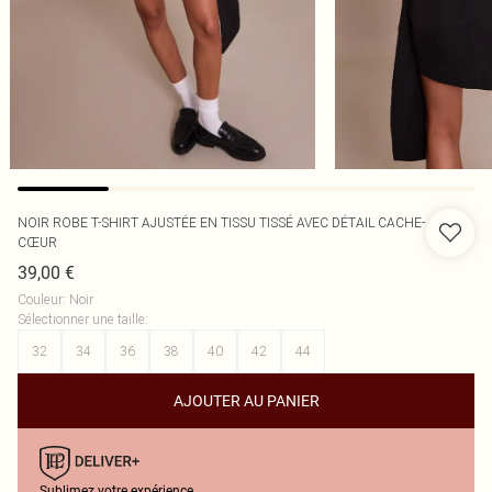
NOIR ROBE T-SHIRT AJUSTÉE EN TISSU TISSÉ AVEC DÉTAIL CACHE-
CŒUR
39,00 €
Couleur
:
Noir
Sélectionner une taille
:
32
34
36
38
40
42
44
AJOUTER AU PANIER
Sublimez votre expérience