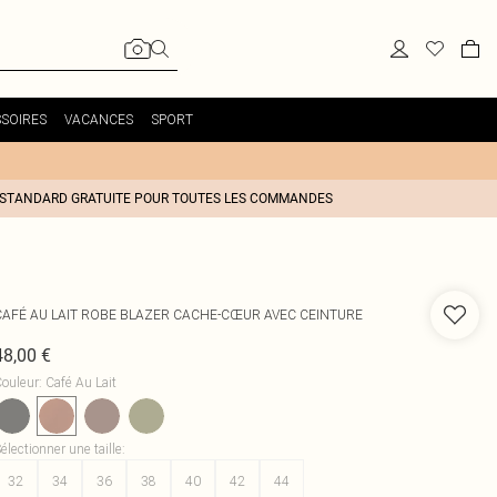
SOIRES
VACANCES
SPORT
 STANDARD GRATUITE POUR TOUTES LES COMMANDES
CAFÉ AU LAIT ROBE BLAZER CACHE-CŒUR AVEC CEINTURE
48,00 €
ouleur
:
Café Au Lait
électionner une taille
:
32
34
36
38
40
42
44