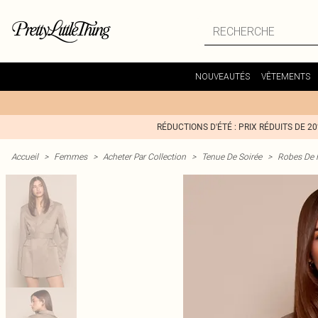
NOUVEAUTÉS
VÊTEMENTS
RÉDUCTIONS D'ÉTÉ : PRIX RÉDUITS DE 2
Accueil
>
Femmes
>
Acheter Par Collection
>
Tenue De Soirée
>
Robes De 