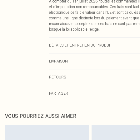
À compter du 1er juillet 2026, toutes les commandes li
et d’importation non remboursables. Ces frais sont fact
électronique de faible valeur dans l’UE et sont calculés
comme une ligne distincte lors du paiement avant que
reconnaissez et acceptez que ces frais ne sont pas rem
lorsque la loi applicable l’exige.
DÉTAILS ET ENTRETIEN DU PRODUIT
100% Polyester Veuillez noter : en raison du tissu utilis
LIVRAISON
Livraison standard France
RETOURS
Jusqu'à 7 jours ouvrables
Un problème survient ? Vous disposez de 21 jours à com
Livraison express France
PARTAGER
Veuillez noter que nous ne pouvons pas rembourser les 
Jusqu'à 2-3 jours ouvrables
pour adultes, les maillots de bain ou la lingerie si l
Livraison en Point Relais
Les chaussures et/ou vêtements doivent être non portés,
Jusqu'à 7 jours ouvrables
également être essayées en intérieur. Les articles pour l
VOUS POURRIEZ AUSSI AIMER
oreillers, doivent être inutilisés et dans leur emballage 
Cliquez
ici
pour consulter l'intégralité de notre politique