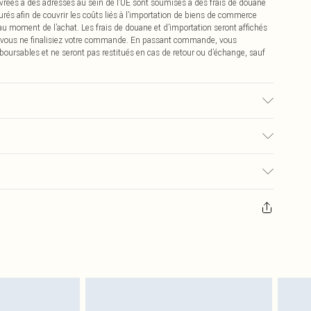
vrées à des adresses au sein de l’UE sont soumises à des frais de douane
urés afin de couvrir les coûts liés à l’importation de biens de commerce
 au moment de l’achat. Les frais de douane et d’importation seront affichés
 vous ne finalisiez votre commande. En passant commande, vous
boursables et ne seront pas restitués en cas de retour ou d’échange, sauf
é, la couleur peut déteindre.
0
pter de la réception pour nous retourner un article.
€7.99
masques tendance, les cosmétiques, les bijoux pour piercings, les jouets
'opercule d'hygiène est endommagé ou endommagé.
€2.99
 non lavés et porter leurs étiquettes d'origine. Les chaussures doivent
a maison, y compris le linge de lit, les matelas, les surmatelas et les
d'origine non ouvert. Ceci n'affecte pas vos droits statutaires.
 de retour.