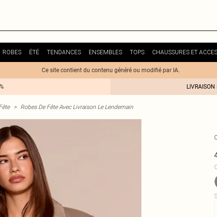
ROBES
ÉTÉ
TENDANCES
ENSEMBLES
TOPS
CHAUSSURES ET ACCES
Ce site contient du contenu généré ou modifié par IA.
0%
LIVRAISON
Fête
>
Robes De Fête Avec Livraison Le Lendemain
C
S