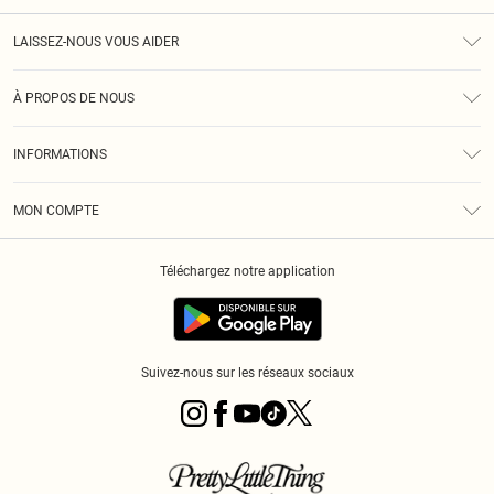
LAISSEZ-NOUS VOUS AIDER
Assistance
À PROPOS DE NOUS
Retours
À Notre Sujet
Guide Des Tailles
INFORMATIONS
PLT Réduction pour les étudiants
Livraison
Conditions Générales
Diversité
Royalty
MON COMPTE
Politique De Confidentialité
Klarna
Cookies
Informations Sur L’App PLT
Réduction étudiant - Student Beans
Téléchargez notre application
Historique
Suivez-nous sur les réseaux sociaux