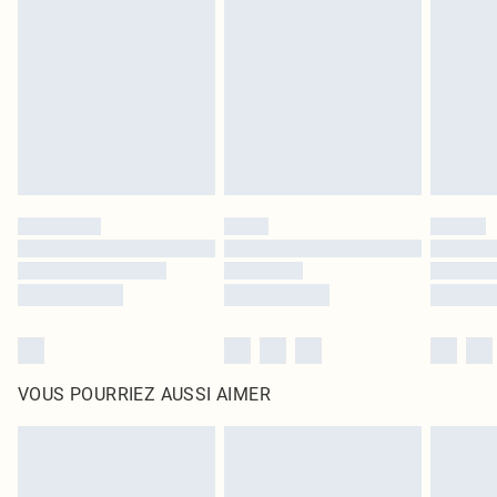
intérieur. Les articles pour la maison, y compris le linge de lit, les matelas, les
surmatelas et les oreillers, doivent être inutilisés et dans leur emballage
d'origine non ouvert. Ceci n'affecte pas vos droits statutaires.
Cliquez
ici
pour consulter l'intégralité de notre politique de retour.
VOUS POURRIEZ AUSSI AIMER