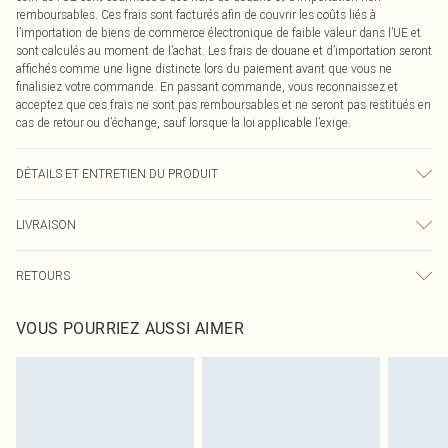
remboursables. Ces frais sont facturés afin de couvrir les coûts liés à
l’importation de biens de commerce électronique de faible valeur dans l’UE et
sont calculés au moment de l’achat. Les frais de douane et d’importation seront
affichés comme une ligne distincte lors du paiement avant que vous ne
finalisiez votre commande. En passant commande, vous reconnaissez et
acceptez que ces frais ne sont pas remboursables et ne seront pas restitués en
cas de retour ou d’échange, sauf lorsque la loi applicable l’exige.
DÉTAILS ET ENTRETIEN DU PRODUIT
92,0 % Polyester, 8,0 % Élasthanne Veuillez noter : en raison du tissu utilisé, la
LIVRAISON
couleur peut déteindre.
Livraison standard France
€2.99
RETOURS
Jusqu'à 7 jours ouvrables
Un problème survient ? Vous disposez de 21 jours à compter de la réception
Livraison express France
€9.99
VOUS POURRIEZ AUSSI AIMER
pour nous retourner un article.
Jusqu'à 2-3 jours ouvrables
Veuillez noter que nous ne pouvons pas rembourser les masques tendance, les
Livraison en Point Relais
€2.99
cosmétiques, les bijoux pour piercings, les jouets pour adultes, les maillots de
Jusqu'à 7 jours ouvrables
bain ou la lingerie si l'opercule d'hygiène est endommagé ou endommagé.
Les chaussures et/ou vêtements doivent être non portés, non lavés et porter
leurs étiquettes d'origine. Les chaussures doivent également être essayées en