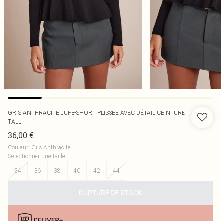
GRIS ANTHRACITE JUPE-SHORT PLISSÉE AVEC DÉTAIL CEINTURE
TALL
36,00 €
Couleur
:
Gris Anthracite
Sélectionner une taille
:
34
36
38
40
42
44
RUPTURE DE STOCK