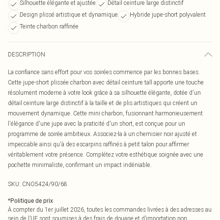
Silhouette élégante et ajustée
Détail ceinture large distinctif
Design plissé artistique et dynamique
Hybride jupe-short polyvalent
Teinte charbon raffinée
DESCRIPTION
La confiance sans effort pour vos soirées commence par les bonnes bases.
Cette jupe-short plissée charbon avec détail ceinture tall apporte une touche
résolument moderne à votre look grâce à sa silhouette élégante, dotée d'un
détail ceinture large distinctif à la taille et de plis artistiques qui créent un
mouvement dynamique. Cette mini charbon, fusionnant harmonieusement
l'élégance d'une jupe avec la praticité d'un short, est conçue pour un
programme de soirée ambitieux. Associez-la à un chemisier noir ajusté et
impeccable ainsi qu'à des escarpins raffinés à petit talon pour affirmer
véritablement votre présence. Complétez votre esthétique soignée avec une
pochette minimaliste, confirmant un impact indéniable.
SKU:
CNO5424/90/68
*
Politique de prix
À compter du 1er juillet 2026, toutes les commandes livrées à des adresses au
sein de l’UE sont soumises à des frais de douane et d’importation non