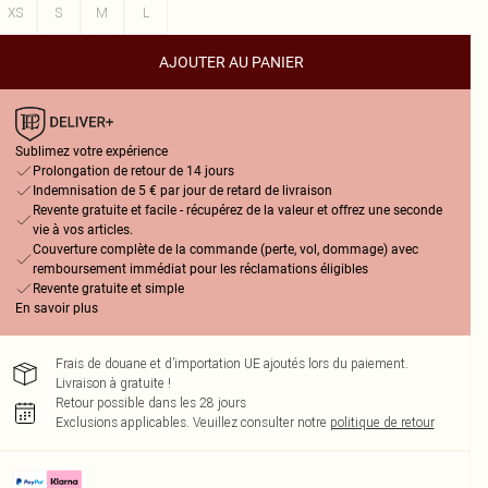
XS
S
M
L
AJOUTER AU PANIER
Sublimez votre expérience
Prolongation de retour de 14 jours
Indemnisation de 5 € par jour de retard de livraison
Revente gratuite et facile - récupérez de la valeur et offrez une seconde
vie à vos articles.
Couverture complète de la commande (perte, vol, dommage) avec
remboursement immédiat pour les réclamations éligibles
Revente gratuite et simple
En savoir plus
Frais de douane et d’importation UE ajoutés lors du paiement.
Livraison à gratuite !
Retour possible dans les 28 jours
Exclusions applicables.
Veuillez consulter notre
politique de retour