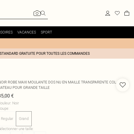
SOIRES
VACANCES
SPORT
 STANDARD GRATUITE POUR TOUTES LES COMMANDES
NOIR ROBE MAXI MOULANTE DOS NU EN MAILLE TRANSPARENTE COL
BATEAU POUR GRANDE TAILLE
35,00 €
ouleur
:
Noir
Coupe
:
Regular
Grand
électionner une taille
: