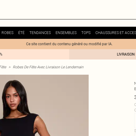
ROBES
ÉTÉ
TENDANCES
ENSEMBLES
TOPS
CHAUSSURES ET ACCES
Ce site contient du contenu généré ou modifié par IA.
0%
LIVRAISON
Fête
>
Robes De Fête Avec Livraison Le Lendemain
C
S