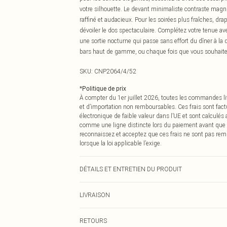
votre silhouette. Le devant minimaliste contraste magnif
raffiné et audacieux. Pour les soirées plus fraîches, dra
dévoiler le dos spectaculaire. Complétez votre tenue av
une sortie nocturne qui passe sans effort du dîner à la 
bars haut de gamme, ou chaque fois que vous souhaite
SKU:
CNP2064/4/52
*
Politique de prix
À compter du 1er juillet 2026, toutes les commandes li
et d’importation non remboursables. Ces frais sont fact
électronique de faible valeur dans l’UE et sont calculés
comme une ligne distincte lors du paiement avant que
reconnaissez et acceptez que ces frais ne sont pas rem
lorsque la loi applicable l’exige.
DÉTAILS ET ENTRETIEN DU PRODUIT
100% Polyester Veuillez noter : en raison du tissu utilis
LIVRAISON
Livraison standard France
RETOURS
Jusqu'à 7 jours ouvrables