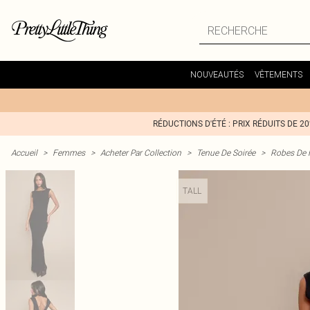
NOUVEAUTÉS
VÊTEMENTS
RÉDUCTIONS D'ÉTÉ : PRIX RÉDUITS DE 2
Accueil
>
Femmes
>
Acheter Par Collection
>
Tenue De Soirée
>
Robes De 
TALL