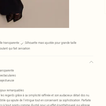
lle transparente
Silhouette maxi ajustée pour grande taille
oulant qui fait sensation
transparente
pectaculaires
 majestueuse
bijoux remarquables
 les regards grâce à sa simplicité raffinée et son audacieux détail dos nu.
tile qui ajoute de l'intrigue tout en conservant sa sophistication. Parfaite
ins à bout pointu comme illustré pour un effet ésynthétiqueré qui allonge