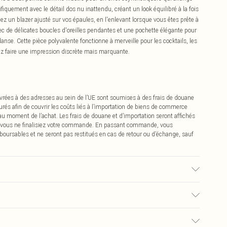
iquement avec le détail dos nu inattendu, créant un look équilibré à la fois
pez un blazer ajusté sur vos épaules, en l'enlevant lorsque vous êtes prête à
ec de délicates boucles d'oreilles pendantes et une pochette élégante pour
danse. Cette pièce polyvalente fonctionne à merveille pour les cocktails, les
z faire une impression discrète mais marquante.
vrées à des adresses au sein de l’UE sont soumises à des frais de douane
urés afin de couvrir les coûts liés à l’importation de biens de commerce
 au moment de l’achat. Les frais de douane et d’importation seront affichés
 vous ne finalisiez votre commande. En passant commande, vous
boursables et ne seront pas restitués en cas de retour ou d’échange, sauf
é, la couleur peut déteindre.
0